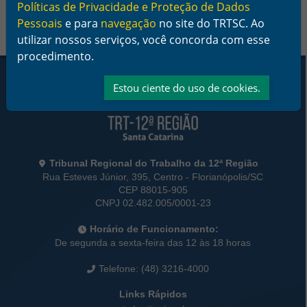
Políticas de Privacidade e Proteção de Dados
Pessoais
e para
navegação
no site do TRTSC. Ao
utilizar nossos serviços, você concorda com esse
procedimento.
Rodapé da Página
Estou ciente do uso de cookies.
Informações de Contato
Tribunal Regional do Trabalho da 12ª Região
Rua Esteves Júnior, 395, Centro - Florianópolis/SC
CEP 88015-905
CNPJ 02.482.005/0001-23
Horário de Funcionamento:
De segunda a sexta-feira das 12 às 18 horas
Telefone: (48) 3216-4000
Links Rápidos