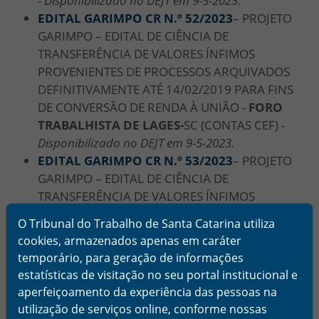
-
Disponibilizado no DEJT em 9-5-2023.
EDITAL GARIMPO CR N.º 52/2023
– PROJETO
GARIMPO – EDITAL DE CIÊNCIA DE
TRANSFERÊNCIA DE VALORES ÍNFIMOS
PROVENIENTES DE PROCESSOS ARQUIVADOS
DEFINITIVAMENTE ATÉ 14/02/2019 PARA FINS
DE CONVERSÃO DE RENDA À UNIÃO -
FORO
TRABALHISTA DE LAGES-
SC (CONTAS CEF) -
Disponibilizado no DEJT em 9-5-2023.
EDITAL GARIMPO CR N.º 53/2023
– PROJETO
GARIMPO – EDITAL DE CIÊNCIA DE
TRANSFERÊNCIA DE VALORES ÍNFIMOS
PROVENIENTES DE PROCESSOS ARQUIVADOS
O Tribunal do Trabalho de Santa Catarina utiliza
DEFINITIVAMENTE ATÉ 14/02/2019 PARA FINS
cookies, armazenados apenas em caráter
DE CONVERSÃO DE RENDA À UNIÃO -
FORO
temporário, para geração de informações
TRABALHISTA DE SÃO JOSÉ-
SC (CONTAS CEF) -
estatísticas de visitação no seu portal institucional e
Disponibilizado no DEJT em 9-5-2023.
aperfeiçoamento da experiência das pessoas na
utilização de serviços online, conforme nossas