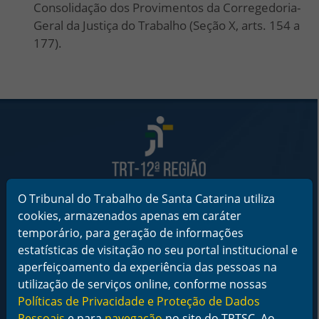
Consolidação dos Provimentos da Corregedoria-
Geral da Justiça do Trabalho (Seção X, arts. 154 a
177).
Rodapé da Página
O Tribunal do Trabalho de Santa Catarina utiliza
Informações de Contato
Tribunal Regional do Trabalho da 12ª Região
cookies, armazenados apenas em caráter
Rua Esteves Júnior, 395, Centro - Florianópolis/SC
temporário, para geração de informações
CEP 88015-905
estatísticas de visitação no seu portal institucional e
CNPJ 02.482.005/0001-23
aperfeiçoamento da experiência das pessoas na
Horário de Funcionamento:
utilização de serviços online, conforme nossas
De segunda a sexta-feira das 12 às 18 horas
Políticas de Privacidade e Proteção de Dados
Pessoais
e para
navegação
no site do TRTSC. Ao