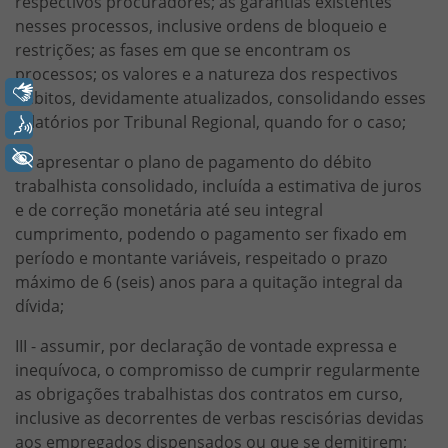
respectivos procuradores; as garantias existentes
nesses processos, inclusive ordens de bloqueio e
restrições; as fases em que se encontram os
processos; os valores e a natureza dos respectivos
Libras
débitos, devidamente atualizados, consolidando esses
relatórios por Tribunal Regional, quando for o caso;
Voz
+ Acessibilidade
II - apresentar o plano de pagamento do débito
trabalhista consolidado, incluída a estimativa de juros
e de correção monetária até seu integral
cumprimento, podendo o pagamento ser fixado em
período e montante variáveis, respeitado o prazo
máximo de 6 (seis) anos para a quitação integral da
dívida;
III - assumir, por declaração de vontade expressa e
inequívoca, o compromisso de cumprir regularmente
as obrigações trabalhistas dos contratos em curso,
inclusive as decorrentes de verbas rescisórias devidas
aos empregados dispensados ou que se demitirem;