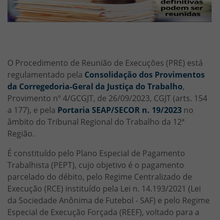
PROCEDIMENTO DE REUNIÃO DE EXECUÇÕES
HTML
O Procedimento de Reunião de Execuções (PRE) está
regulamentado pela
Consolidação dos Provimentos
da Corregedoria-Geral da Justiça do Trabalho
,
Provimento nº 4/GCGJT, de 26/09/2023, CGJT (arts. 154
a 177), e pela
Portaria SEAP/SECOR n. 19/2023
no
âmbito do Tribunal Regional do Trabalho da 12ª
Região.
É constituído pelo Plano Especial de Pagamento
Trabalhista (PEPT), cujo objetivo é o pagamento
parcelado do débito, pelo Regime Centralizado de
Execução (RCE) instituído pela Lei n. 14.193/2021 (Lei
da Sociedade Anônima de Futebol - SAF) e pelo Regime
Especial de Execução Forçada (REEF), voltado para a