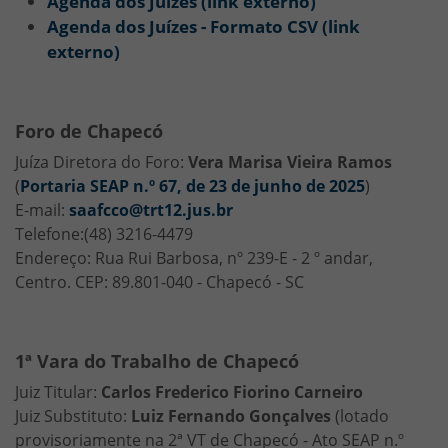
Agenda dos Juízes (link externo)
Agenda dos Juízes - Formato CSV (link
externo)
Foro de Chapecó
Juíza Diretora do Foro:
Vera Marisa Vieira Ramos
(
Portaria SEAP n.º 67, de 23 de junho de 2025
)
E-mail:
saafcco@trt12.jus.br
Telefone:(48) 3216-4479
Endereço: Rua Rui Barbosa, nº 239-E - 2 º andar,
Centro. CEP: 89.801-040 - Chapecó - SC
1ª Vara do Trabalho de Chapecó
Juiz Titular:
Carlos Frederico Fiorino Carneiro
Juiz Substituto:
Luiz Fernando Gonçalves
(lotado
provisoriamente na 2ª VT de Chapecó - Ato SEAP n.º