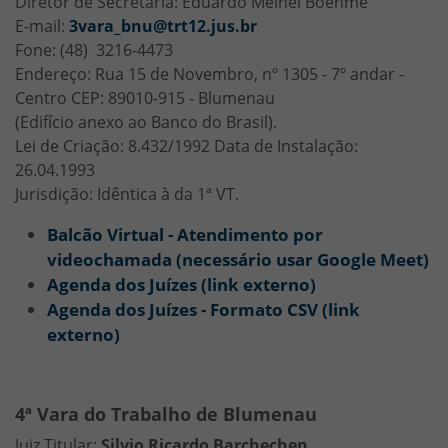
Diretor de Secretaria: Eduardo Meinel Boehme
E-mail:
3vara_bnu@trt12.jus.br
Fone: (48) 3216-4473
Endereço: Rua 15 de Novembro, nº 1305 - 7º andar -
Centro CEP: 89010-915 - Blumenau
(Edifício anexo ao Banco do Brasil).
Lei de Criação: 8.432/1992 Data de Instalação:
26.04.1993
Jurisdição: Idêntica à da 1ª VT.
Balcão Virtual - Atendimento por
videochamada (necessário usar Google Meet)
Agenda dos Juízes (link externo)
Agenda dos Juízes - Formato CSV (link
externo)
4ª Vara do Trabalho de Blumenau
Juiz Titular:
Silvio Ricardo Barchechen