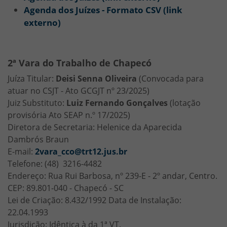
Agenda dos Juízes - Formato CSV (link
externo)
2ª Vara do Trabalho de Chapecó
Juíza Titular:
Deisi Senna Oliveira
(Convocada para
atuar no CSJT - Ato GCGJT nº 23/2025)
Juiz Substituto:
Luiz Fernando Gonçalves
(lotação
provisória Ato SEAP n.º 17/2025)
Diretora de Secretaria: Helenice da Aparecida
Dambrós Braun
E-mail:
2vara_cco@trt12.jus.br
Telefone: (48) 3216-4482
Endereço: Rua Rui Barbosa, nº 239-E - 2º andar, Centro.
CEP: 89.801-040 - Chapecó - SC
Lei de Criação: 8.432/1992 Data de Instalação:
22.04.1993
Jurisdição: Idêntica à da 1ª VT.