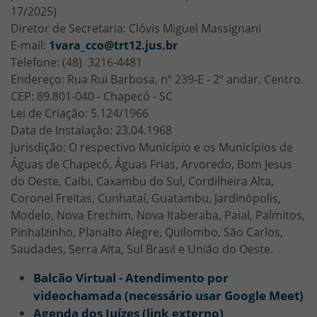
17/2025)
Diretor de Secretaria: Clóvis Miguel Massignani
E-mail:
1vara_cco@trt12.jus.br
Telefone: (48) 3216-4481
Endereço: Rua Rui Barbosa, nº 239-E - 2º andar, Centro.
CEP: 89.801-040 - Chapecó - SC
Lei de Criação: 5.124/1966
Data de Instalação: 23.04.1968
Jurisdição: O respectivo Município e os Municípios de
Águas de Chapecó, Águas Frias, Arvoredo, Bom Jesus
do Oeste, Caibi, Caxambu do Sul, Cordilheira Alta,
Coronel Freitas, Cunhataí, Guatambu, Jardinópolis,
Modelo, Nova Erechim, Nova Itaberaba, Paial, Palmitos,
Pinhalzinho, Planalto Alegre, Quilombo, São Carlos,
Saudades, Serra Alta, Sul Brasil e União do Oeste.
Balcão Virtual - Atendimento por
videochamada (necessário usar Google Meet)
Agenda dos Juízes (link externo)