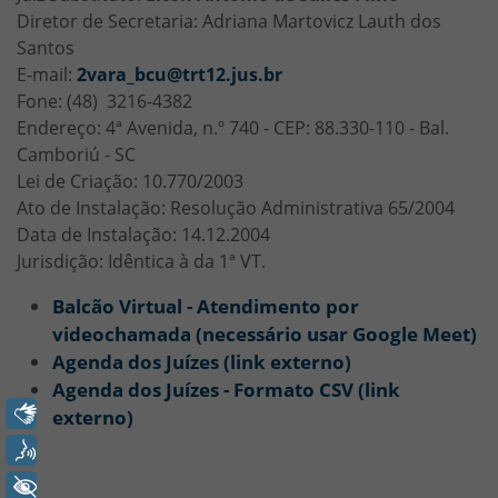
Diretor de Secretaria: Adriana Martovicz Lauth dos
Santos
E-mail:
2vara_bcu@trt12.jus.br
Fone: (48) 3216-4382
Endereço: 4ª Avenida, n.º 740 - CEP: 88.330-110 - Bal.
Camboriú - SC
Lei de Criação: 10.770/2003
Ato de Instalação: Resolução Administrativa 65/2004
Data de Instalação: 14.12.2004
Jurisdição: Idêntica à da 1ª VT.
Balcão Virtual - Atendimento por
videochamada (necessário usar Google Meet)
Agenda dos Juízes (link externo)
Agenda dos Juízes - Formato CSV (link
Libras
externo)
Voz
+ Acessibilidade