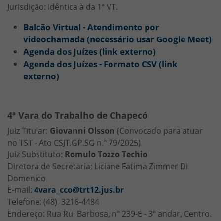
Jurisdição: Idêntica à da 1ª VT.
Balcão Virtual - Atendimento por
videochamada (necessário usar Google Meet)
Agenda dos Juízes (link externo)
Agenda dos Juízes - Formato CSV (link
externo)
4ª Vara do Trabalho de Chapecó
Juiz Titular:
Giovanni Olsson
(Convocado para atuar
no TST - Ato CSJT.GP.SG n.º 79/2025)
Juiz Substituto:
Romulo Tozzo Techio
Diretora de Secretaria: Liciane Fatima Zimmer Di
Domenico
E-mail:
4vara_cco@trt12.jus.br
Telefone: (48) 3216-4484
Endereço: Rua Rui Barbosa, nº 239-E - 3º andar, Centro.