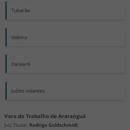
Tubarão
Videira
Xanxerê
Juízes volantes
Informações das Varas e Foros do Trabalho
Vara do Trabalho de Araranguá
HTML
Juiz Titular:
Rodrigo Goldschmidt