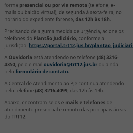
forma
presencial ou por via remota
(telefone, e-
mails ou balcão virtual), de segunda à sexta-feira, no
horário do expediente forense,
das 12h às 18h
.
Precisando de alguma medida de urgência, acione os
telefones do
Plantão Judiciário
, conforme a
jurisdição:
https://portal.trt12.jus.br/plantao_judiciar
A
Ouvidoria
está atendendo no telefone
(48) 3216-
4350,
pelo e-mail
ouvidoria@trt12.jus.br
ou ainda
pelo
formulário de contato
.
A Central de Atendimento ao PJe continua atendendo
pelo telefone
(48) 3216-4099
, das 12h às 19h.
Abaixo, encontram-se os
e-mails e telefones
de
atendimento presencial e remoto das principais áreas
do TRT12.