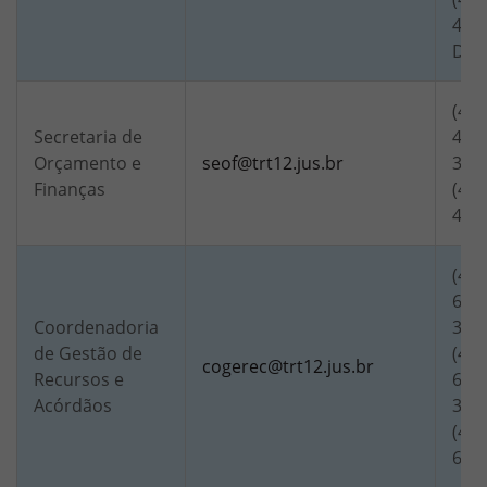
426
Digi
(48)
Secretaria de
4056
Orçamento e
seof@trt12.jus.br
321
Finanças
(48)
400
(48)
6834
Coordenadoria
320
de Gestão de
(48)
cogerec@trt12.jus.br
Recursos e
6846
Acórdãos
320
(48)
685