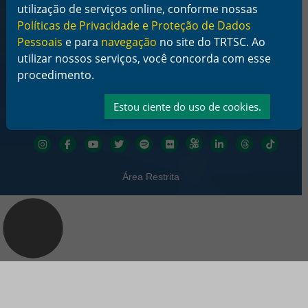
Links Rápidos
utilização de serviços online, conforme nossas
Institucional
Políticas de Privacidade e Proteção de Dados
Serviços
Pessoais
e para
navegação
no site do TRTSC. Ao
Notícias
utilizar nossos serviços, você concorda com esse
Jurisprudência
procedimento.
Transparência
Legislação
Ouvidoria
Estou ciente do uso de cookies.
Contato
Redes sociais
Área Restrita