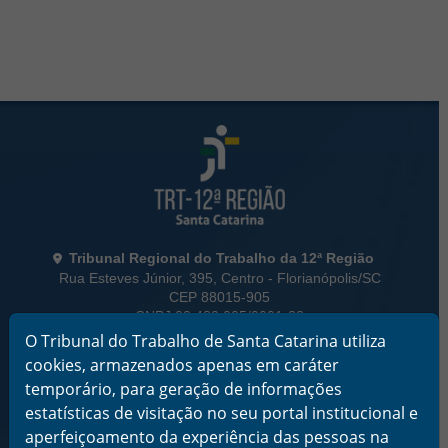
Rodapé da Página
Informações de Contato
Tribunal Regional do Trabalho da 12ª Região
Rua Esteves Júnior, 395, Centro - Florianópolis/SC
CEP 88015-905
CNPJ 02.482.005/0001-23
O Tribunal do Trabalho de Santa Catarina utiliza
Horário de Funcionamento:
cookies, armazenados apenas em caráter
De segunda a sexta-feira das 12 às 18 horas
temporário, para geração de informações
estatísticas de visitação no seu portal institucional e
Telefone: (48) 3216-4000
aperfeiçoamento da experiência das pessoas na