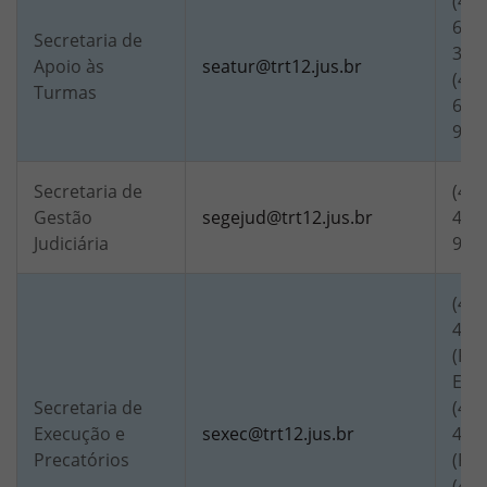
(48)
6780
Secretaria de
320
Apoio às
seatur@trt12.jus.br
(48)
Turmas
6813
916
Secretaria de
(48)
Gestão
segejud@trt12.jus.br
4389
Judiciária
998
(48)
426
(Re
Exe
Secretaria de
(48)
Execução e
sexec@trt12.jus.br
416
Precatórios
(Pre
(48)