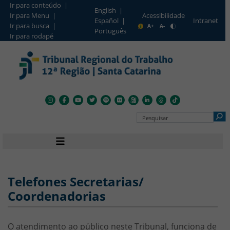
Ir para conteúdo |
English |
Ir para Menu |
Acessibilidade
Intranet
Español |
Barra de Acesso Rápido
Ir para busca |
A+
A-
Português
Ir para rodapé
Pesquisar no Portal
Navegação principal
Telefones Secretarias/
Coordenadorias
O atendimento ao público neste Tribunal, funciona de