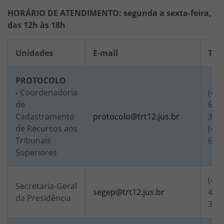
HORÁRIO DE ATENDIMENTO: segunda a sexta-feira,
das 12h às 18h
Unidades
E-mail
Tel
PROTOCOLO
-
Coordenadoria
(48)
de
6836
Cadastramento
protocolo@trt12.jus.br
320
de Recursos aos
(48)
Tribunais
684
Superiores
(48)
Secretaria-Geral
segep@trt12.jus.br
4101
da Presidência
321