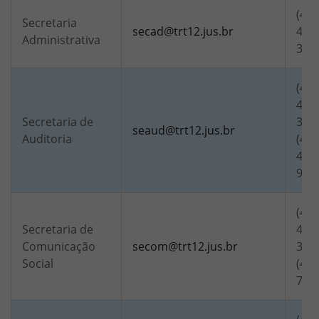
(48)
Secretaria
secad@trt12.jus.br
4339
Administrativa
321
(48)
4143
Secretaria de
321
seaud@trt12.jus.br
Auditoria
(48)
4363
964
(48)
Secretaria de
4348
Comunicação
secom@trt12.jus.br
3216
Social
(48)
728