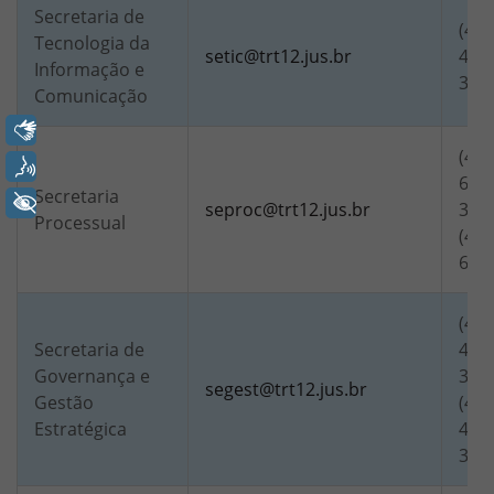
Secretaria de
(48)
Tecnologia da
setic@trt12.jus.br
4083
Informação e
321
Comunicação
Libras
(48)
Voz
6868
Secretaria
+ Acessibilidade
seproc@trt12.jus.br
320
Processual
(48)
686
(48)
Secretaria de
4190
Governança e
321
segest@trt12.jus.br
Gestão
(48)
Estratégica
4401
321