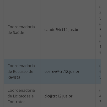
(48)
2710
961
(48)
Coordenadoria
saude@trt12.jus.br
5846
de Saúde
8444
(48)
1988
996
Coordenadoria
(48)
de Recurso de
correv@trt12.jus.br
6865
Revista
995
Coordenadoria
(48)
de Licitações e
clc@trt12.jus.br
4240
Contratos
321