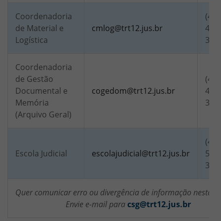
Coordenadoria
(48)
de Material e
cmlog@trt12.jus.br
4151
Logística
321
Coordenadoria
de Gestão
(48)
Documental e
cogedom@trt12.jus.br
4159
Memória
321
(Arquivo Geral)
(48)
Escola Judicial
escolajudicial@trt12.jus.br
5680
329
Quer comunicar erro ou divergência de informação nesta p
Envie e-mail para
csg@trt12.jus.br