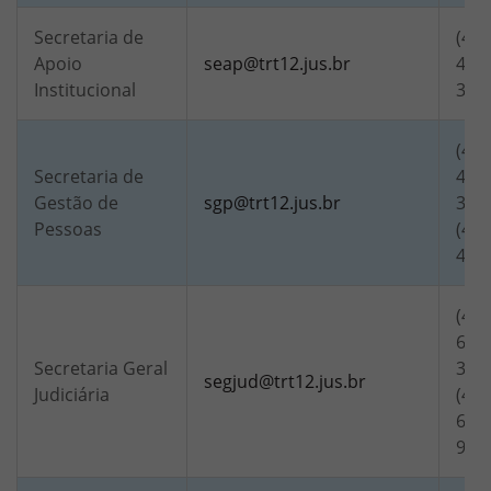
Secretaria de
(48)
Apoio
seap@trt12.jus.br
4340
Institucional
321
(48)
Secretaria de
4223
Gestão de
sgp@trt12.jus.br
321
Pessoas
(48)
406
(48)
6816
Secretaria Geral
321
segjud@trt12.jus.br
Judiciária
(48)
6818
984