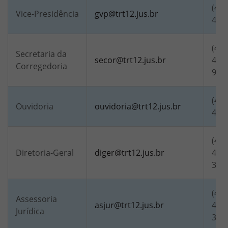
(48)
Vice-Presidência
gvp@trt12.jus.br
435
(48)
Secretaria da
secor@trt12.jus.br
4128
Corregedoria
994
(48)
Ouvidoria
ouvidoria@trt12.jus.br
435
(48)
Diretoria-Geral
diger@trt12.jus.br
4115
321
(48)
Assessoria
asjur@trt12.jus.br
4086
Jurídica
321