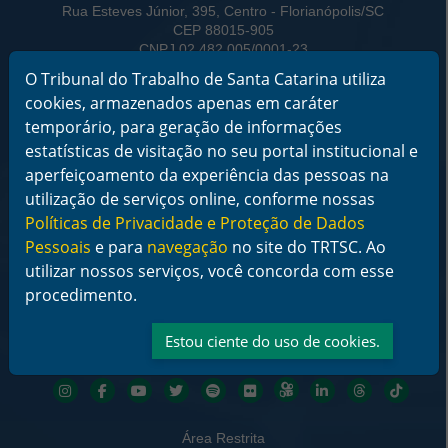
Rua Esteves Júnior, 395, Centro - Florianópolis/SC
CEP 88015-905
CNPJ 02.482.005/0001-23
O Tribunal do Trabalho de Santa Catarina utiliza
Horário de Funcionamento:
cookies, armazenados apenas em caráter
De segunda a sexta-feira das 12 às 18 horas
temporário, para geração de informações
Telefone: (48) 3216-4000
estatísticas de visitação no seu portal institucional e
aperfeiçoamento da experiência das pessoas na
Links Rápidos
utilização de serviços online, conforme nossas
Institucional
Políticas de Privacidade e Proteção de Dados
Serviços
Pessoais
e para
navegação
no site do TRTSC. Ao
Notícias
Jurisprudência
utilizar nossos serviços, você concorda com esse
Transparência
procedimento.
Legislação
Ouvidoria
Estou ciente do uso de cookies.
Contato
Redes sociais
Área Restrita