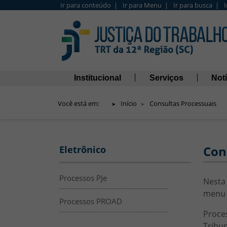
Ir para conteúdo |
Ir para Menu |
Ir para busca |
Barra de Acesso Rápido
Navegação principal
Institucional
Serviços
Notí
Você está em:
Início
Consultas Processuais
Menu Lateral
Con
Eletrônico
Processos PJe
HTML
Nesta 
menu 
Processos PROAD
Proce
Tribun