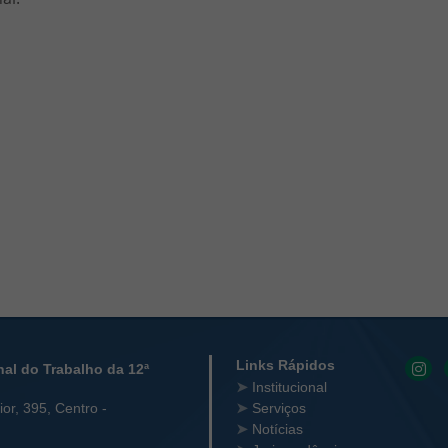
 Contato
Links Rápidos
nal do Trabalho da 12ª
Institucional
or, 395, Centro -
Serviços
Notícias