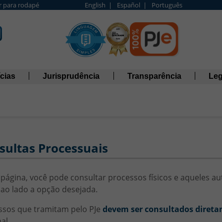
Ir para rodapé
English |
Español |
Português
cias
Jurisprudência
Transparência
Leg
sultas Processuais
página, você pode consultar processos físicos e aqueles au
ao lado a opção desejada.
ssos que tramitam pelo PJe
devem ser consultados direta
al.