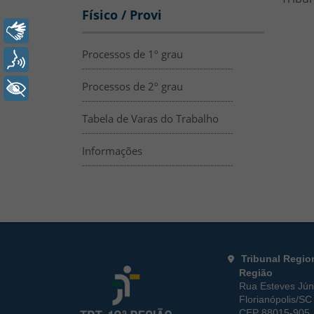
Físico / Provi
Libras
Processos de 1º grau
Voz
Processos de 2º grau
+ Acessibilidade
Tabela de Varas do Trabalho
Informações
Rodapé da Página
Informações de
Tribunal Regio
Região
Rua Esteves Júni
Florianópolis/SC
CEP 88015-905