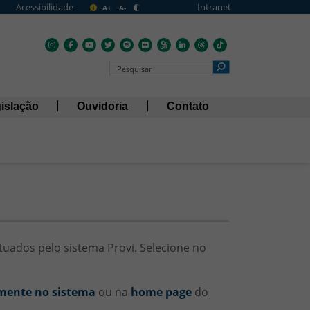
Acessibilidade
Intranet
A+
A-
Pesquisar no Portal
islação
Ouvidoria
Contato
tuados pelo sistema Provi. Selecione no
mente no sistema
ou na
home page
do