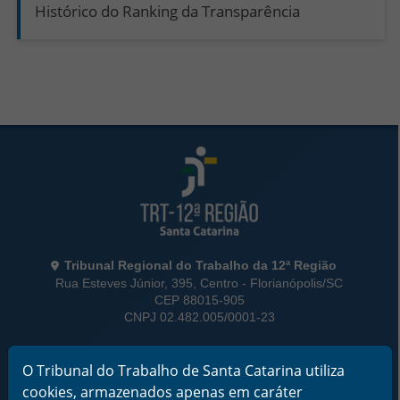
Histórico do Ranking da Transparência
Rodapé da Página
Informações de Contato
Tribunal Regional do Trabalho da 12ª Região
Rua Esteves Júnior, 395, Centro - Florianópolis/SC
CEP 88015-905
CNPJ 02.482.005/0001-23
Horário de Funcionamento:
O Tribunal do Trabalho de Santa Catarina utiliza
De segunda a sexta-feira das 12 às 18 horas
cookies, armazenados apenas em caráter