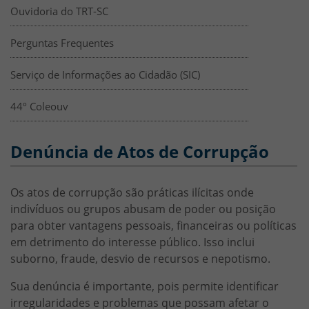
Ouvidoria do TRT-SC
Perguntas Frequentes
Serviço de Informações ao Cidadão (SIC)
44º Coleouv
Denúncia de Atos de Corrupção
Seção de Texto
HTML
Os atos de corrupção são práticas ilícitas onde
indivíduos ou grupos abusam de poder ou posição
para obter vantagens pessoais, financeiras ou políticas
em detrimento do interesse público. Isso inclui
suborno, fraude, desvio de recursos e nepotismo.
Sua denúncia é importante, pois permite identificar
irregularidades e problemas que possam afetar o