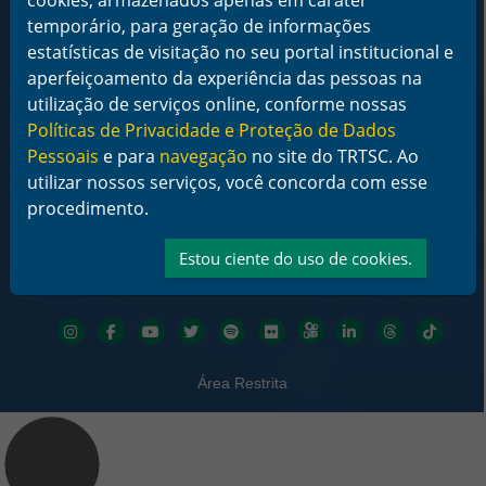
cookies, armazenados apenas em caráter
Horário de Funcionamento:
temporário, para geração de informações
De segunda a sexta-feira das 12 às 18 horas
estatísticas de visitação no seu portal institucional e
Telefone: (48) 3216-4000
aperfeiçoamento da experiência das pessoas na
utilização de serviços online, conforme nossas
Links Rápidos
Políticas de Privacidade e Proteção de Dados
Institucional
Serviços
Pessoais
e para
navegação
no site do TRTSC. Ao
Notícias
utilizar nossos serviços, você concorda com esse
Jurisprudência
procedimento.
Transparência
Legislação
Estou ciente do uso de cookies.
Ouvidoria
Contato
Redes sociais
Área Restrita