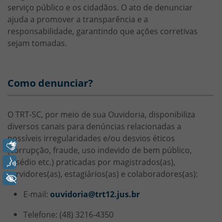
serviço público e os cidadãos. O ato de denunciar
ajuda a promover a transparência e a
responsabilidade, garantindo que ações corretivas
sejam tomadas.
Como denunciar?
HTML
O TRT-SC, por meio de sua Ouvidoria, disponibiliza
diversos canais para denúncias relacionadas a
possíveis irregularidades e/ou desvios éticos
Libras
(corrupção, fraude, uso indevido de bem público,
assédio etc.) praticadas por magistrados(as),
Voz
servidores(as), estagiários(as) e colaboradores(as):
+ Acessibilidade
E-mail:
ouvidoria@trt12.jus.br
Telefone: (48) 3216-4350