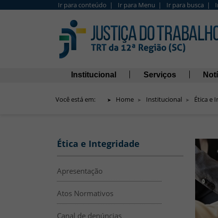
Ir para conteúdo |
Ir para Menu |
Ir para busca |
Barra de Acesso Rápido
Navegação principal
Institucional
Serviços
Notí
Você está em:
Home
Institucional
Ética e 
Étic
Menu Lateral
A im
Ética e Integridade
Apresentação
Atos Normativos
Canal de denúncias