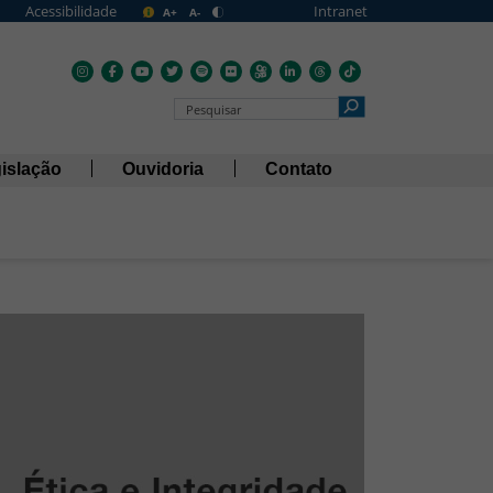
Acessibilidade
Intranet
A+
A-
Pesquisar no Portal
islação
Ouvidoria
Contato
a, simbolizando trabalho em equipe, diversid