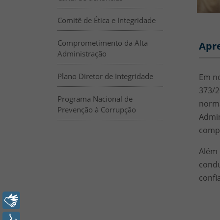
Comitê de Ética e Integridade
Aces
HTML
Comprometimento da Alta
Apr
Administração
Plano Diretor de Integridade
Em no
373/2
Programa Nacional de
norma
Prevenção à Corrupção
Admin
compr
Além 
condu
confi
Libras