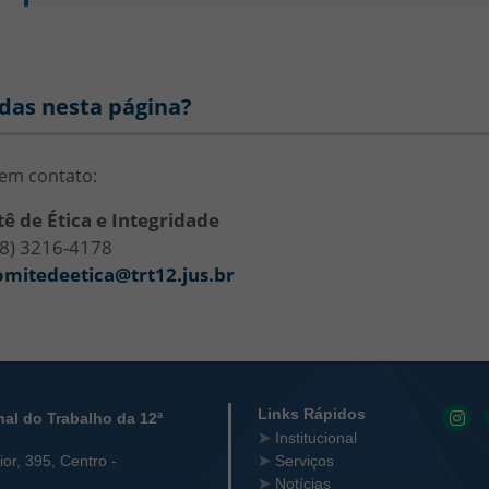
das nesta página?
 em contato:
ê de Ética e Integridade
8) 3216-4178
omitedeetica@trt12.jus.br
 Contato
Links Rápidos
nal do Trabalho da 12ª
Institucional
or, 395, Centro -
Serviços
Notícias