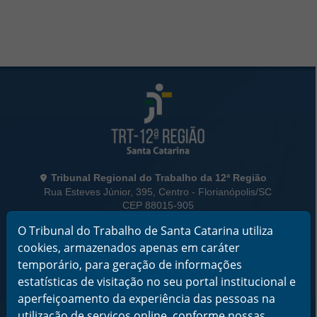
Rodapé da Página
Informações de Contato
Tribunal Regional do Trabalho da 12ª Região
Rua Esteves Júnior, 395, Centro - Florianópolis/SC
CEP 88015-905
CNPJ 02.482.005/0001-23
O Tribunal do Trabalho de Santa Catarina utiliza
Horário de Funcionamento:
cookies, armazenados apenas em caráter
De segunda a sexta-feira das 12 às 18 horas
temporário, para geração de informações
estatísticas de visitação no seu portal institucional e
Telefone: (48) 3216-4000
aperfeiçoamento da experiência das pessoas na
Links Rápidos
utilização de serviços online, conforme nossas