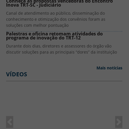
Conheça as propostas vencedoras do Encontro
Inova TRT-SC - Judiciário
Canal de atendimento ao público, disseminação do
conhecimento e otimização dos convênios foram as
soluções com melhor pontuação
Palestras e oficina retomam atividades do
programa de inovação do TRT-12
Durante dois dias, diretores e assessores do órgão vão
discutir soluções para as principais “dores” da instituição
Mais notícias
VÍDEOS
Anterior
Pró