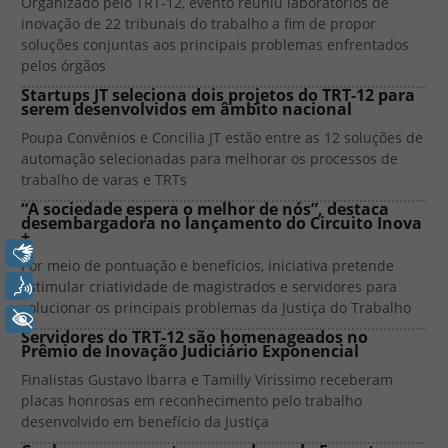
Organizado pelo TRT-12, evento reuniu laboratórios de
inovação de 22 tribunais do trabalho a fim de propor
soluções conjuntas aos principais problemas enfrentados
pelos órgãos
Startups JT seleciona dois projetos do TRT-12 para
serem desenvolvidos em âmbito nacional
Poupa Convênios e Concilia JT estão entre as 12 soluções de
automação selecionadas para melhorar os processos de
trabalho de varas e TRTs
“A sociedade espera o melhor de nós”, destaca
desembargadora no lançamento do Circuito Inova
+
Libras
Por meio de pontuação e benefícios, iniciativa pretende
Voz
estimular criatividade de magistrados e servidores para
solucionar os principais problemas da Justiça do Trabalho
+ Acessibilidade
Servidores do TRT-12 são homenageados no
Prêmio de Inovação Judiciário Exponencial
Finalistas Gustavo Ibarra e Tamilly Virissimo receberam
placas honrosas em reconhecimento pelo trabalho
desenvolvido em benefício da Justiça