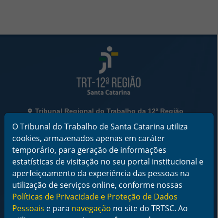
Rodapé da Página
Informações de Contato
Tribunal Regional do Trabalho da 12ª Região
Rua Esteves Júnior, 395, Centro - Florianópolis/SC
O Tribunal do Trabalho de Santa Catarina utiliza
CEP 88015-905
cookies, armazenados apenas em caráter
CNPJ 02.482.005/0001-23
temporário, para geração de informações
Horário de Funcionamento:
estatísticas de visitação no seu portal institucional e
De segunda a sexta-feira das 12 às 18 horas
aperfeiçoamento da experiência das pessoas na
utilização de serviços online, conforme nossas
Telefone: (48) 3216-4000
Políticas de Privacidade e Proteção de Dados
Links Rápidos
Pessoais
e para
navegação
no site do TRTSC. Ao
Institucional