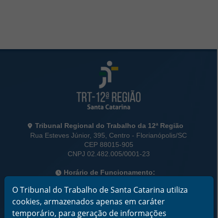
Rodapé da Página
Informações de Contato
Tribunal Regional do Trabalho da 12ª Região
Rua Esteves Júnior, 395, Centro - Florianópolis/SC
CEP 88015-905
CNPJ 02.482.005/0001-23
Horário de Funcionamento:
De segunda a sexta-feira das 12 às 18 horas
O Tribunal do Trabalho de Santa Catarina utiliza
cookies, armazenados apenas em caráter
Telefone: (48) 3216-4000
temporário, para geração de informações