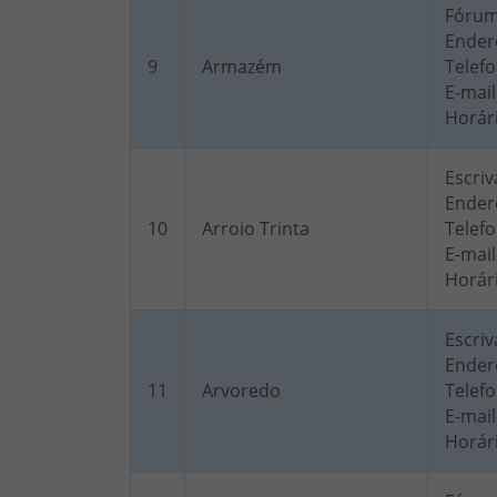
Fóru
Ender
9
Armazém
Telefo
E-mail
Horár
Escriv
Endere
10
Arroio Trinta
Telefo
E-mail
Horár
Escriv
Endere
11
Arvoredo
Telefo
E-mail
Horár