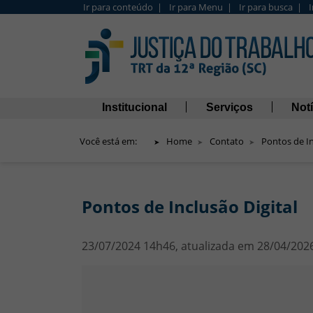
Ir para conteúdo |
Ir para Menu |
Ir para busca |
Barra de Acesso Rápido
Navegação principal
Institucional
Serviços
Notí
Você está em:
Home
Contato
Pontos de In
Pontos de Inclusão Digital
23/07/2024 14h46, atualizada em 28/04/202