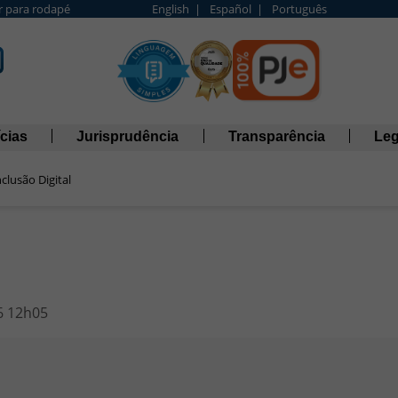
Ir para rodapé
English |
Español |
Português
cias
Jurisprudência
Transparência
Leg
clusão Digital
6 12h05