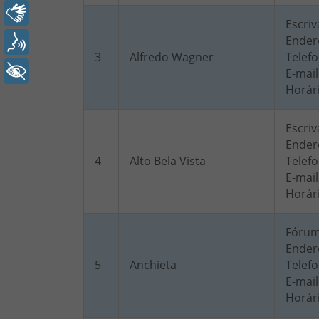
Libras
Escriv
Endere
Voz
3
Alfredo Wagner
Telefo
+ Acessibilidade
E-mail
Horár
Escriv
Endere
4
Alto Bela Vista
Telefo
E-mail
Horár
Fóru
Endere
5
Anchieta
Telefo
E-mail
Horár