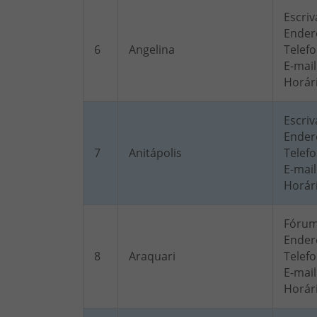
Escriv
Endere
6
Angelina
Telefo
E-mail
Horár
Escriv
Endere
7
Anitápolis
Telefo
E-mail
Horár
Fóru
Endere
8
Araquari
Telefo
E-mail
Horár