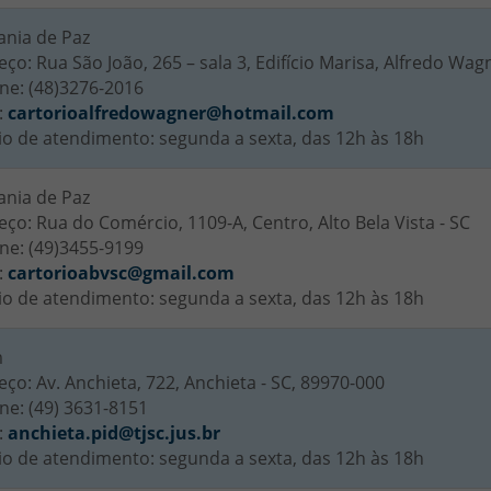
ania de Paz
ço: Rua São João, 265 – sala 3, Edifício Marisa, Alfredo Wag
ne: (48)3276-2016
:
cartorioalfredowagner@hotmail.com
io de atendimento: segunda a sexta, das 12h às 18h
ania de Paz
ço: Rua do Comércio, 1109-A, Centro, Alto Bela Vista - SC
ne: (49)3455-9199
:
cartorioabvsc@gmail.com
io de atendimento: segunda a sexta, das 12h às 18h
m
ço: Av. Anchieta, 722, Anchieta - SC, 89970-000
ne: (49) 3631-8151
:
anchieta.pid@tjsc.jus.br
io de atendimento: segunda a sexta, das 12h às 18h