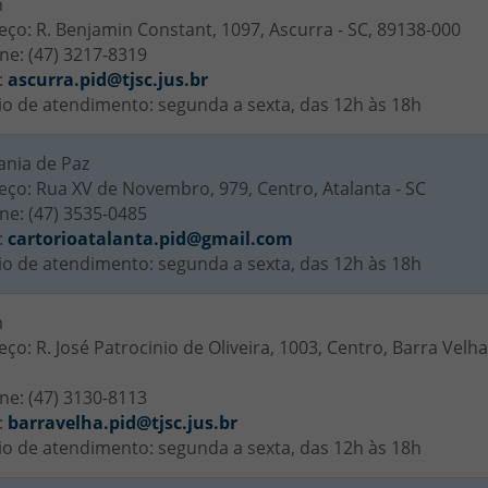
m
ço: R. Benjamin Constant, 1097, Ascurra - SC, 89138-000
ne: (47) 3217-8319
:
ascurra.pid@tjsc.jus.br
io de atendimento: segunda a sexta, das 12h às 18h
ania de Paz
ço: Rua XV de Novembro, 979, Centro, Atalanta - SC
ne: (47) 3535-0485
:
cartorioatalanta.pid@gmail.com
io de atendimento: segunda a sexta, das 12h às 18h
m
ço: R. José Patrocinio de Oliveira, 1003, Centro, Barra Velha
ne: (47) 3130-8113
:
barravelha.pid@tjsc.jus.br
io de atendimento: segunda a sexta, das 12h às 18h