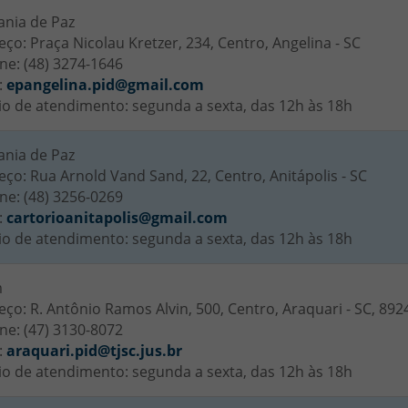
ania de Paz
ço: Praça Nicolau Kretzer, 234, Centro, Angelina - SC
ne: (48) 3274-1646
:
epangelina.pid@gmail.com
io de atendimento: segunda a sexta, das 12h às 18h
ania de Paz
ço: Rua Arnold Vand Sand, 22, Centro, Anitápolis - SC
ne: (48) 3256-0269
:
cartorioanitapolis@gmail.com
io de atendimento: segunda a sexta, das 12h às 18h
m
ço: R. Antônio Ramos Alvin, 500, Centro, Araquari - SC, 892
ne: (47) 3130-8072
:
araquari.pid@tjsc.jus.br
io de atendimento: segunda a sexta, das 12h às 18h