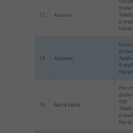
Fóru
Endere
12
Ascurra
Telefo
E-mail
Horár
Escriv
Endere
13
Atalanta
Telefo
E-mail
Horár
Fóru
Endere
000
14
Barra Velha
Telefo
E-mail
Horár