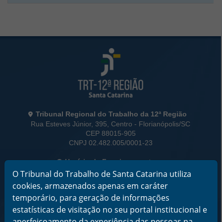
Rodapé da Página
Informações de Contato
Tribunal Regional do Trabalho da 12ª Região
Rua Esteves Júnior, 395, Centro - Florianópolis/SC
CEP 88015-905
CNPJ 02.482.005/0001-23
Horário de Funcionamento:
De segunda a sexta-feira das 12 às 18 horas
O Tribunal do Trabalho de Santa Catarina utiliza
cookies, armazenados apenas em caráter
Telefone: (48) 3216-4000
temporário, para geração de informações
estatísticas de visitação no seu portal institucional e
Links Rápidos
Institucional
aperfeiçoamento da experiência das pessoas na