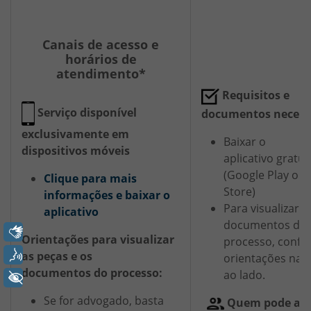
Canais de acesso e
horários de
atendimento*
Requisitos e
Serviço disponível
documentos necess
exclusivamente em
Baixar o
dispositivos móveis
aplicativo gratu
(Google Play ou 
Clique para mais
Store)
informações e baixar o
Para visualizar p
aplicativo
documentos do
Libras
Orientações para visualizar
processo, confir
Voz
as peças e os
orientações na 
documentos do processo:
ao lado.
+ Acessibilidade
Se for advogado, basta
Quem pode ace