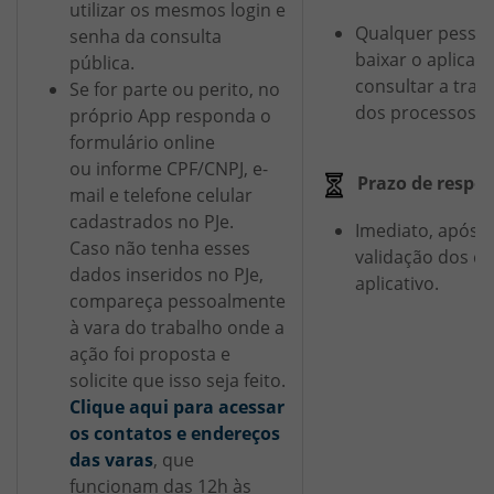
utilizar os mesmos login e
Qualquer pesso
senha da consulta
baixar o aplicati
pública.
consultar a tram
Se for parte ou perito, no
dos processos.
próprio App responda o
formulário online
ou informe CPF/CNPJ, e-
Prazo de respos
mail e telefone celular
cadastrados no PJe.
Imediato, após a
Caso não tenha esses
validação dos d
dados inseridos no PJe,
aplicativo.
compareça pessoalmente
à vara do trabalho onde a
ação foi proposta e
solicite que isso seja feito.
Clique aqui para acessar
os contatos e endereços
das varas
, que
funcionam das 12h às