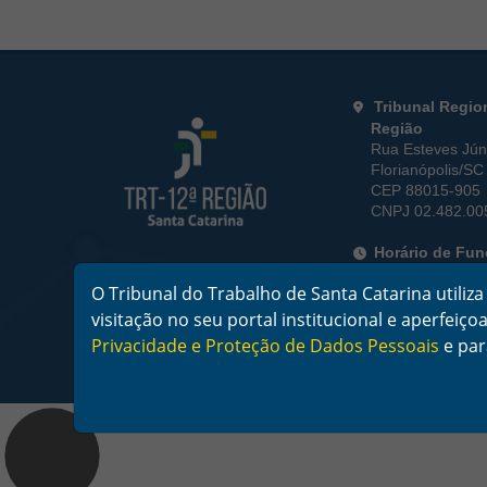
Rodapé da Página
Informações de
Tribunal Regio
Região
Rua Esteves Júni
Florianópolis/SC
CEP 88015-905
CNPJ 02.482.00
Horário de Fu
De segunda a sex
O Tribunal do Trabalho de Santa Catarina utili
horas
visitação no seu portal institucional e aperfei
Telefone: (48) 
Privacidade e Proteção de Dados Pessoais
e pa