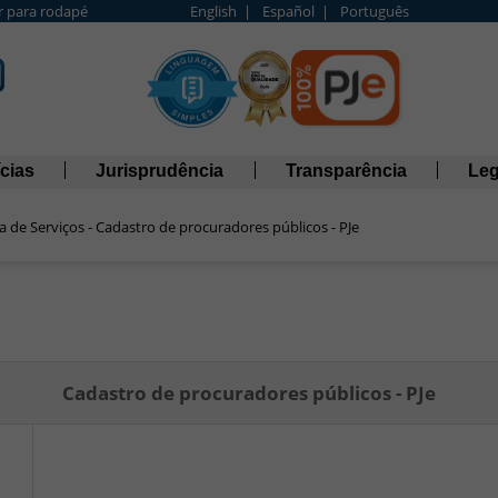
Ir para rodapé
English |
Español |
Português
cias
Jurisprudência
Transparência
Leg
a de Serviços - Cadastro de procuradores públicos - PJe
 de procuradores públicos - PJe
Cadastro de procuradores públicos - PJe