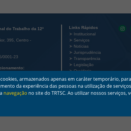
 Contato
Links Rápidos
nal do Trabalho da 12ª
Institucional
or, 395, Centro -
Serviços
Notícias
Jurisprudência
5/0001-23
Transparência
Legislação
ncionamento:
Ouvidoria
ta-feira das 12 às 18
Contato
za cookies, armazenados apenas em caráter temporário, para
çoamento da experiência das pessoas na utilização de serviç
3216-4000
ra
navegação
no site do TRTSC. Ao utilizar nossos serviços