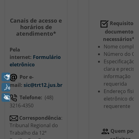
Canais de acesso e
Requisitos 
horários de
documentos
atendimento*
necessários**
Nome complet
Pela
Número do CP
internet:
Formulário
Especificação
eletrônico
clara e precisa
informação
Libras
Por e-
requerida
mail:
sic@trt12.jus.br
Voz
Endereço físic
Telefone:
(48)
+ Acessibilidade
eletrônico do
3216-4350
requerente
Correspondência
:
Tribunal Regional do
Quem pode
Trabalho da 12ª