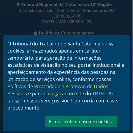
Informações de Contato
Tribunal Regional do Trabalho da 12ª Região
Rua Esteves Júnior, 395, Centro - Florianópolis/SC
CEP 88015-905
CNPJ 02.482.005/0001-23
Horário de Funcionamento:
De segunda a sexta-feira das 12 às 18 horas
O Tribunal do Trabalho de Santa Catarina utiliza
cookies, armazenados apenas em caráter
Telefone: (48) 3216-4000
temporário, para geração de informações
Links Rápidos
estatísticas de visitação no seu portal institucional e
Institucional
aperfeiçoamento da experiência das pessoas na
Serviços
utilização de serviços online, conforme nossas
Notícias
Políticas de Privacidade e Proteção de Dados
Jurisprudência
Pessoais
e para
navegação
no site do TRTSC. Ao
Transparência
Legislação
utilizar nossos serviços, você concorda com esse
Ouvidoria
procedimento.
Contato
Redes sociais
Estou ciente do uso de cookies.