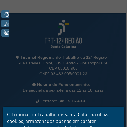
Libras
Rodapé da Página
Voz
+ Acessibilidade
Informações de Contato
Tribunal Regional do Trabalho da 12ª Região
Rua Esteves Júnior, 395, Centro - Florianópolis/SC
CEP 88015-905
CNPJ 02.482.005/0001-23
Horário de Funcionamento:
De segunda a sexta-feira das 12 às 18 horas
Telefone: (48) 3216-4000
Links Rápidos
O Tribunal do Trabalho de Santa Catarina utiliza
Institucional
cookies, armazenados apenas em caráter
Serviços