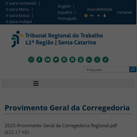
Ir para conteúdo |
English |
Ir para Menu |
Acessibilidade
Intranet
Español |
Barra de Acesso Rápido
Ir para busca |
A+
A-
Português
Ir para rodapé
Pesquisar no Portal
Navegação principal
Provimento Geral da Corregedoria
Arquivo
2025-Provimento Geral da Corregedoria Regional.pdf
(822.17 KB)