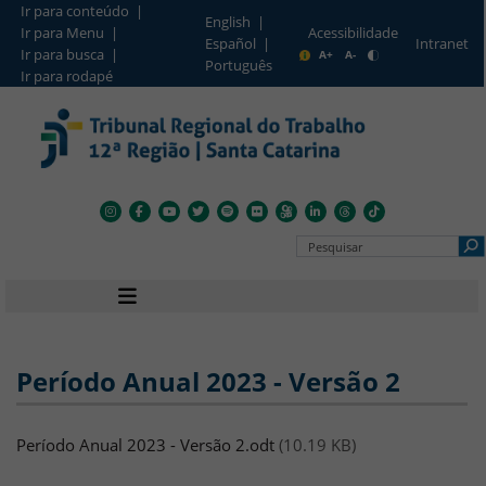
Ir para conteúdo |
English |
Ir para Menu |
Acessibilidade
Intranet
Español |
Barra de Acesso Rápido
Ir para busca |
A+
A-
Português
Ir para rodapé
Pesquisar no Portal
Navegação principal
Período Anual 2023 - Versão 2
Arquivo
Período Anual 2023 - Versão 2.odt
(10.19 KB)