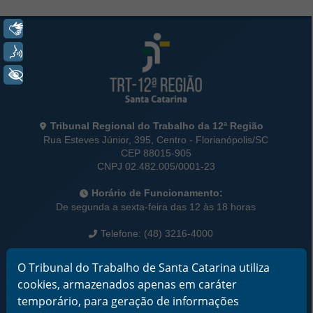
Rodapé da Página
Libras
Voz
+ Acessibilidade
Informações de Contato
Tribunal Regional do Trabalho da 12ª Região
Rua Esteves Júnior, 395, Centro - Florianópolis/SC
CEP 88015-905
CNPJ 02.482.005/0001-23
Horário de Funcionamento:
De segunda a sexta-feira das 12 às 18 horas
Telefone: (48) 3216-4000
Links Rápidos
O Tribunal do Trabalho de Santa Catarina utiliza
Institucional
cookies, armazenados apenas em caráter
Serviços
temporário, para geração de informações
Notícias