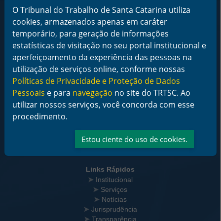
Rodapé da Página
O Tribunal do Trabalho de Santa Catarina utiliza
cookies, armazenados apenas em caráter
temporário, para geração de informações
estatísticas de visitação no seu portal institucional e
aperfeiçoamento da experiência das pessoas na
utilização de serviços online, conforme nossas
Informações de Contato
Tribunal Regional do Trabalho da 12ª Região
Políticas de Privacidade e Proteção de Dados
Rua Esteves Júnior, 395, Centro - Florianópolis/SC
Pessoais
e para
navegação
no site do TRTSC. Ao
CEP 88015-905
utilizar nossos serviços, você concorda com esse
CNPJ 02.482.005/0001-23
procedimento.
Horário de Funcionamento:
De segunda a sexta-feira das 12 às 18 horas
Estou ciente do uso de cookies.
Telefone: (48) 3216-4000
Links Rápidos
Institucional
Serviços
Notícias
Jurisprudência
Transparência