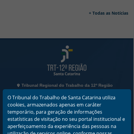
+ Todas as Notícias
Rodapé da Página
Informações de Contato
Tribunal Regional do Trabalho da 12ª Região
Rua Esteves Júnior, 395, Centro - Florianópolis/SC
O Tribunal do Trabalho de Santa Catarina utiliza
CEP 88015-905
CNPJ 02.482.005/0001-23
cookies, armazenados apenas em caráter
temporário, para geração de informações
Horário de Funcionamento:
estatísticas de visitação no seu portal institucional e
De segunda a sexta-feira das 12 às 18 horas
aperfeiçoamento da experiência das pessoas na
Telefone: (48) 3216-4000
utilização de serviços online, conforme nossas