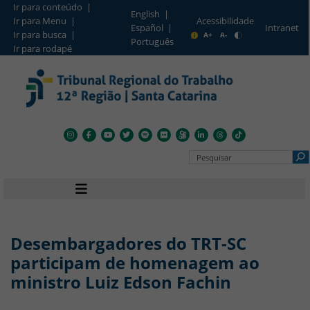
Ir para conteúdo |
English |
Ir para Menu |
Acessibilidade
Intranet
Español |
Barra de Acesso Rápido
Ir para busca |
A+
A-
Português
Ir para rodapé
Pesquisar no Portal
Navegação principal
Desembargadores do TRT-SC
participam de homenagem ao
ministro Luiz Edson Fachin