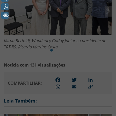
Voz
Anterior
Pró
+ Acessibilidade
Mirna Bertoldi, Wanderley Godoy Junior eo presidente do
TRT-RS, Ricardo Martins Costa
Notícia com 131 visualizações
Facebook
Twitter
LinkedIn
COMPARTILHAR:
WhatsApp
Email
Link
para
copiar
Leia Também: