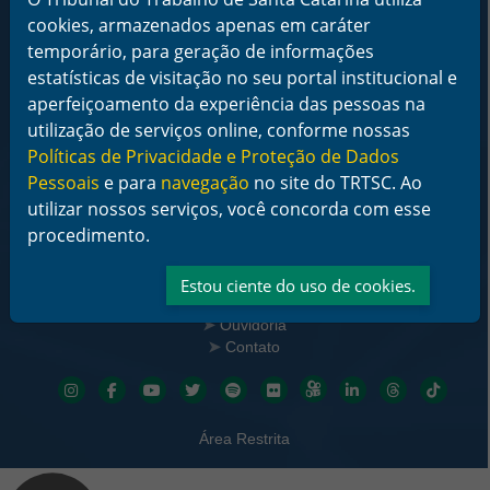
CEP 88015-905
cookies, armazenados apenas em caráter
CNPJ 02.482.005/0001-23
temporário, para geração de informações
Horário de Funcionamento:
estatísticas de visitação no seu portal institucional e
De segunda a sexta-feira das 12 às 18 horas
aperfeiçoamento da experiência das pessoas na
utilização de serviços online, conforme nossas
Telefone: (48) 3216-4000
Políticas de Privacidade e Proteção de Dados
Links Rápidos
Pessoais
e para
navegação
no site do TRTSC. Ao
Institucional
utilizar nossos serviços, você concorda com esse
Serviços
procedimento.
Notícias
Jurisprudência
Transparência
Estou ciente do uso de cookies.
Legislação
Ouvidoria
Contato
Redes sociais
Área Restrita