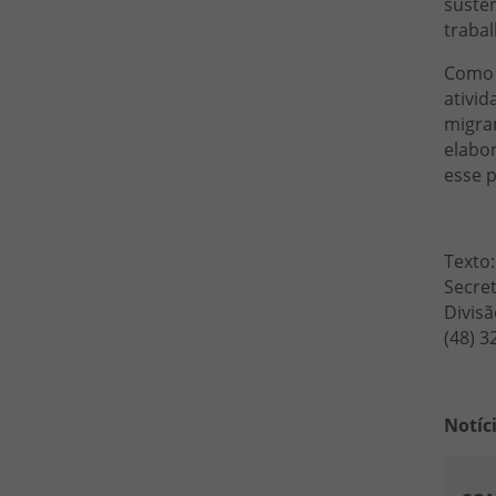
susten
trabal
Como 
ativid
migran
elabor
esse p
Texto:
Secre
Divis
(48) 3
Notíc