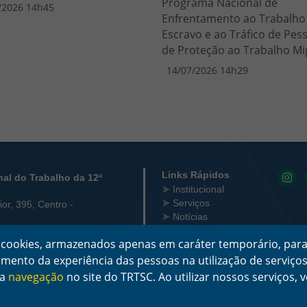
Programa Nacional de
/2026 14h45
Enfrentamento ao Trabalho
Escravo e ao Tráfico de Pes
de Proteção ao Trabalho Mi
14/07/2026 14h29
 Contato
Links Rápidos
nal do Trabalho da 12ª
Institucional
Serviços
or, 395, Centro -
Notícias
Jurisprudência
za cookies, armazenados apenas em caráter temporário, para
5/0001-23
Transparência
Legislação
çoamento da experiência das pessoas na utilização de serviç
ncionamento:
Ouvidoria
ra
navegação
no site do TRTSC. Ao utilizar nossos serviços
ta-feira das 12 às 18
Contato