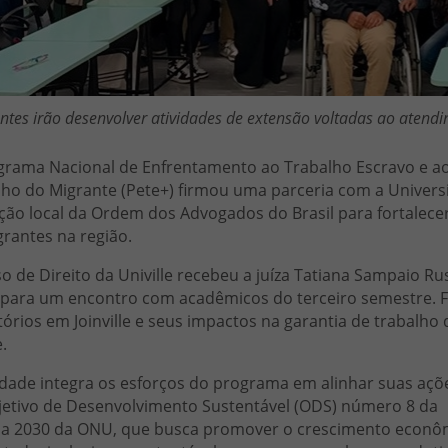
ntes irão desenvolver atividades de extensão voltadas ao atend
grama Nacional de Enfrentamento ao Trabalho Escravo e ao 
ho do Migrante (Pete+) firmou uma parceria com a Universida
ão local da Ordem dos Advogados do Brasil para fortalece
rantes na região.
o de Direito da Univille recebeu a juíza Tatiana Sampaio Russ
 para um encontro com acadêmicos do terceiro semestre. F
órios em Joinville e seus impactos na garantia de trabalh
.
idade integra os esforços do programa em alinhar suas açõ
jetivo de Desenvolvimento Sustentável (ODS) número 8 da
a 2030 da ONU, que busca promover o crescimento econô