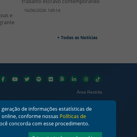
trabalho escravo contemporâneo
16/06/2026 14h14
soas e
grante
+ Todas as Notícias
Redes sociais
Área Restrita
 geração de informações estatísticas de
os online, conforme nossas
Políticas de
, você concorda com esse procedimento.