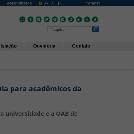
Acessibilidade
Intranet
A+
A-
Pesquisar no Portal
islação
Ouvidoria
Contato
ula para acadêmicos da
, a universidade e a OAB de