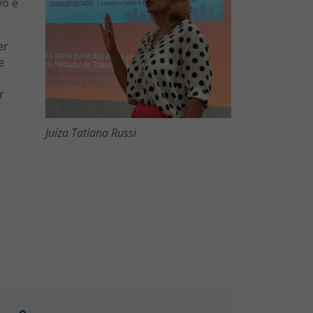
vo e
er
e
r
Juíza Tatiana Russi