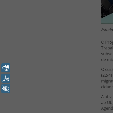
Estuda
O Pro
Trabal
subseç
de mig
Libras
O curs
(22/4)
Voz
migrat
cidade
+ Acessibilidade
A ativ
ao Ob
Agend