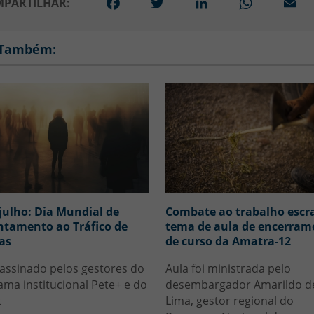
Facebook
Twitter
LinkedIn
WhatsApp
Em
PARTILHAR:
 Também:
 julho: Dia Mundial de
Combate ao trabalho escr
ntamento ao Tráfico de
tema de aula de encerram
as
de curso da Amatra-12
assinado pelos gestores do
Aula foi ministrada pelo
ma institucional Pete+ e do
desembargador Amarildo d
t
Lima, gestor regional do