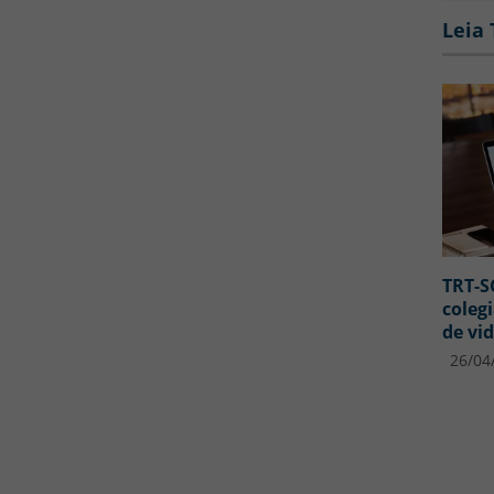
Leia
TRT-S
coleg
de vi
26/04