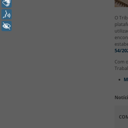
Libras
Voz
O Trib
plataf
+ Acessibilidade
utiliz
encont
estabe
54/20
Com o 
Trabal
M
Notíc
COM