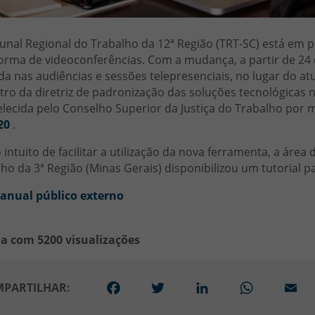
unal Regional do Trabalho da 12ª Região (TRT-SC) está em
orma de videoconferências. Com a mudança, a partir de 24 d
ada nas audiências e sessões telepresenciais, no lugar do at
ro da diretriz de padronização das soluções tecnológicas n
lecida pelo Conselho Superior da Justiça do Trabalho por 
20
.
intuito de facilitar a utilização da nova ferramenta, a área
ho da 3ª Região (Minas Gerais) disponibilizou um tutorial pa
anual público externo
ia com 5200 visualizações
Facebook
Twitter
LinkedIn
WhatsApp
Em
PARTILHAR: