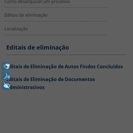
Como desarquivar um processo
Editais de eliminação
Localização
Editais de eliminação
Editais de eliminação
Libras
Editais de Eliminação de Autos Findos Concluídos
Voz
Editais de Eliminação de Documentos
+ Acessibilidade
Administrativos