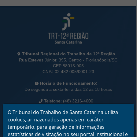
Rodapé da Página
Informações de Contato
Tribunal Regional do Trabalho da 12ª Região
Rua Esteves Júnior, 395, Centro - Florianópolis/SC
CEP 88015-905
CNPJ 02.482.005/0001-23
Horário de Funcionamento:
De segunda a sexta-feira das 12 às 18 horas
Telefone: (48) 3216-4000
O Tribunal do Trabalho de Santa Catarina utiliza
Links Rápidos
cookies, armazenados apenas em caráter
Institucional
Serviços
temporário, para geração de informações
Notícias
estatísticas de visitação no seu portal institucional e