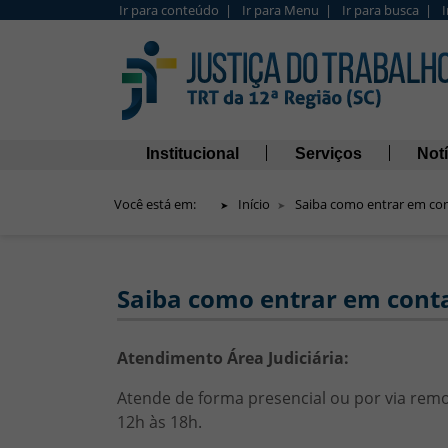
Ir para conteúdo |
Ir para Menu |
Ir para busca |
Barra de Acesso Rápido
Navegação principal
Institucional
Serviços
Notí
Você está em:
Início
Saiba como entrar em con
Saiba como entrar em conta
Saiba como entrar em contato co
HTML
Atendimento Área Judiciária:
Atende de forma presencial ou por via remota
12h às 18h.