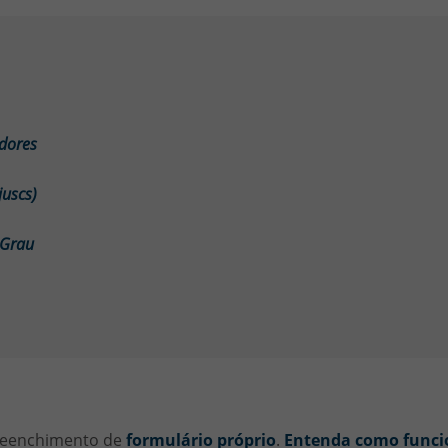
dores
juscs)
 Grau
preenchimento de
formulário próprio
.
Entenda como funci