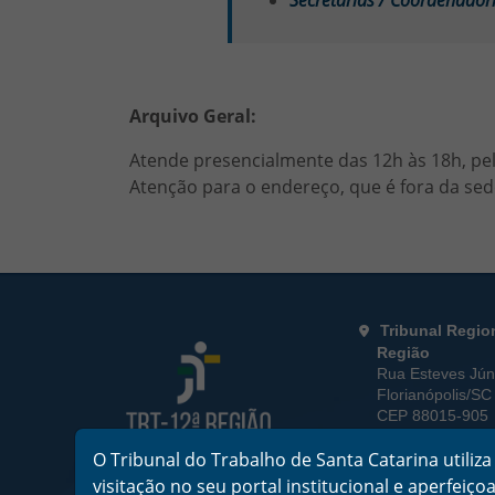
Secretarias / Coordenador
Arquivo Geral:
Atende presencialmente das 12h às 18h, pe
Atenção para o endereço, que é fora da sed
Rodapé da Página
Informações de
Tribunal Regio
Região
Rua Esteves Júni
Florianópolis/SC
CEP 88015-905
CNPJ 02.482.00
O Tribunal do Trabalho de Santa Catarina utili
Horário de Fu
visitação no seu portal institucional e aperfei