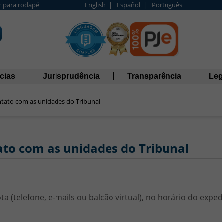
Ir para rodapé
English |
Español |
Português
cias
Jurisprudência
Transparência
Leg
tato com as unidades do Tribunal
to com as unidades do Tribunal
m as unidades do Tribunal
 (telefone, e-mails ou balcão virtual), no horário do expedi