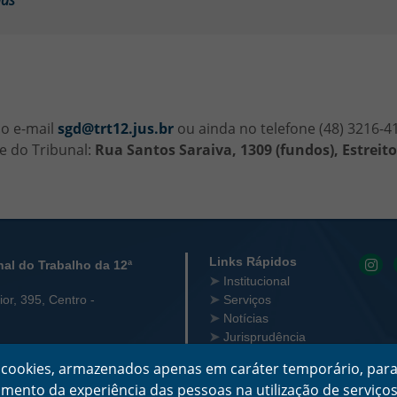
ias
lo e-mail
sgd@trt12.jus.br
ou ainda no telefone (48) 3216-4
e do Tribunal:
Rua Santos Saraiva, 1309 (fundos), Estreito
 Contato
Links Rápidos
nal do Trabalho da 12ª
Institucional
or, 395, Centro -
Serviços
Notícias
Jurisprudência
5/0001-23
Transparência
za cookies, armazenados apenas em caráter temporário, para
Legislação
ncionamento:
çoamento da experiência das pessoas na utilização de serviç
Ouvidoria