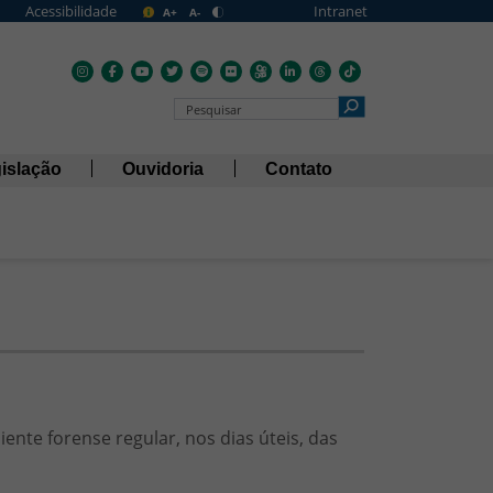
Acessibilidade
Intranet
A+
A-
Pesquisar no Portal
islação
Ouvidoria
Contato
ente forense regular, nos dias úteis, das