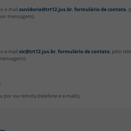
lo e-mail
ouvidoria@trt12.jus.br
,
formulário de contato
, 
 por mensagem).
lo e-mail
sic@trt12.jus.br
,
formulário de contato
, pelo te
 mensagens).
:
por via remota (telefone e e-mails).