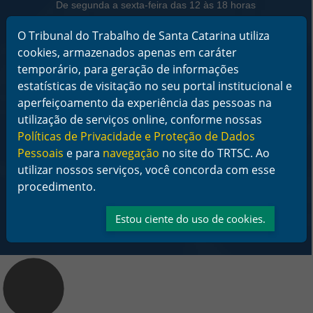
De segunda a sexta-feira das 12 às 18 horas
Telefone: (48) 3216-4000
O Tribunal do Trabalho de Santa Catarina utiliza
cookies, armazenados apenas em caráter
Links Rápidos
temporário, para geração de informações
Institucional
estatísticas de visitação no seu portal institucional e
Serviços
aperfeiçoamento da experiência das pessoas na
Notícias
Jurisprudência
utilização de serviços online, conforme nossas
Transparência
Políticas de Privacidade e Proteção de Dados
Legislação
Pessoais
e para
navegação
no site do TRTSC. Ao
Ouvidoria
utilizar nossos serviços, você concorda com esse
Contato
procedimento.
Redes sociais
Estou ciente do uso de cookies.
Área Restrita