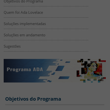
Objetivos do Programa
Quem foi Ada Lovelace
Soluções implementadas
Soluções em andamento
Sugestões
Objetivos do Programa
Banners de divulgação
Imagem em branco
HTML
Objetivos do Programa