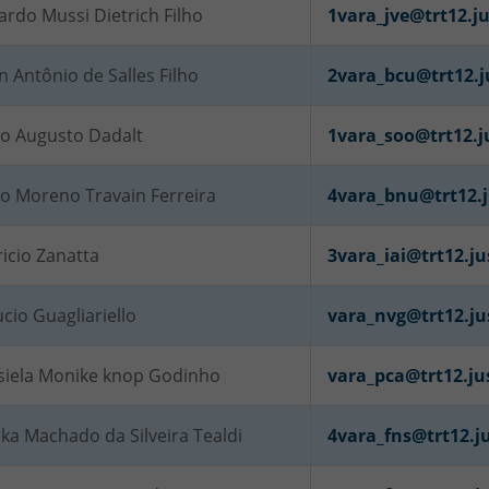
rdo Mussi Dietrich Filho
1vara_jve@trt12.ju
n Antônio de Salles Filho
2vara_bcu@trt12.j
io Augusto Dadalt
1vara_soo@trt12.j
io Moreno Travain Ferreira
4vara_bnu@trt12.j
icio Zanatta
3vara_iai@trt12.ju
cio Guagliariello
vara_nvg@trt12.ju
siela Monike knop Godinho
vara_pca@trt12.ju
ka Machado da Silveira Tealdi
4vara_fns@trt12.ju