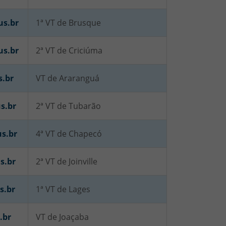
us.br
1ª VT de Brusque
us.br
2ª VT de Criciúma
s.br
VT de Araranguá
s.br
2ª VT de Tubarão
us.br
4ª VT de Chapecó
s.br
2ª VT de Joinville
s.br
1ª VT de Lages
.br
VT de Joaçaba