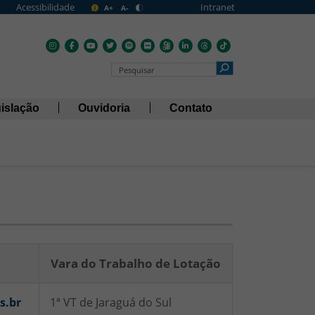
Acessibilidade
Intranet
A+
A-
Pesquisar no Portal
islação
Ouvidoria
Contato
Vara do Trabalho de Lotação
s.br
1ª VT de Jaraguá do Sul