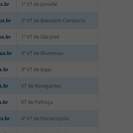
s.br
1ª VT de Joinville
us.br
2ª VT de Balneário Camboriú
us.br
1ª VT de São José
us.br
4ª VT de Blumenau
s.br
3ª VT de Itajaí
s.br
VT de Navegantes
s.br
VT de Palhoça
s.br
4ª VT de Florianópolis