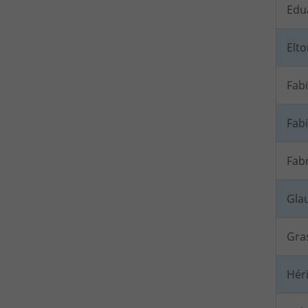
Edua
Elto
Fab
Fab
Fabr
Glau
Gra
Héri