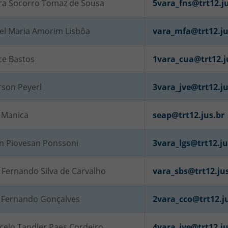
ira Socorro Tomaz de Sousa
5vara_fns@trt12.ju
bel Maria Amorim Lisbôa
vara_mfa@trt12.ju
ce Bastos
1vara_cua@trt12.j
rson Peyerl
3vara_jve@trt12.ju
s Manica
seap@trt12.jus.br
an Piovesan Ponssoni
3vara_lgs@trt12.ju
 Fernando Silva de Carvalho
vara_sbs@trt12.ju
z Fernando Gonçalves
2vara_cco@trt12.j
celo Tandler Paes Cordeiro
4vara_jve@trt12.ju