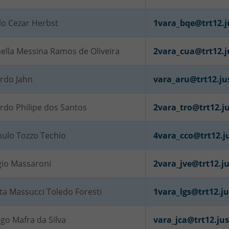
lo Cezar Herbst
1vara_bqe@trt12.j
ella Messina Ramos de Oliveira
2vara_cua@trt12.j
ardo Jahn
vara_aru@trt12.ju
rdo Philipe dos Santos
2vara_tro@trt12.ju
ulo Tozzo Techio
4vara_cco@trt12.j
gio Massaroni
2vara_jve@trt12.ju
ita Massucci Toledo Foresti
1vara_lgs@trt12.ju
go Mafra da Silva
vara_jca@trt12.jus