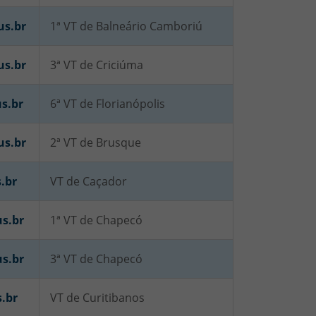
us.br
1ª VT de Balneário Camboriú
us.br
3ª VT de Criciúma
s.br
6ª VT de Florianópolis
us.br
2ª VT de Brusque
.br
VT de Caçador
us.br
1ª VT de Chapecó
us.br
3ª VT de Chapecó
s.br
VT de Curitibanos