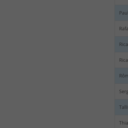
Pau
Rafa
Ric
Rica
Rôm
Ser
Tall
Thia