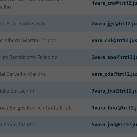
1vara_tro@trt12.ju
valho
los Aparecido Zardo
2vara_jgs@trt12.ju
r Alberto Martini Toledo
vara_cni@trt12.jus
les Baschirotto Felisbino
2vara_soo@trt12.j
iel Carvalho Martins
vara_cda@trt12.ju
elle Bertachini
7vara_fns@trt12.ju
ora Borges Koerich Godtsfriedt
1vara_bnu@trt12.j
so Amaral Mattar
5vara_jve@trt12.ju