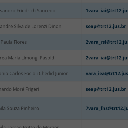
ssandro Friedrich Saucedo
1vara_iai@trt12.ju
andre Silva de Lorenzi Dinon
seap@trt12.jus.br
Paula Flores
2vara_rsl@trt12.ju
rea Maria Limongi Pasold
2vara_iai@trt12.ju
nio Carlos Facioli Chedid Junior
vara_iea@trt12.jus
nardo Moré Frigeri
seap@trt12.jus.br
ila Souza Pinheiro
7vara_fns@trt12.ju
ila Torrão Britto de Moraes