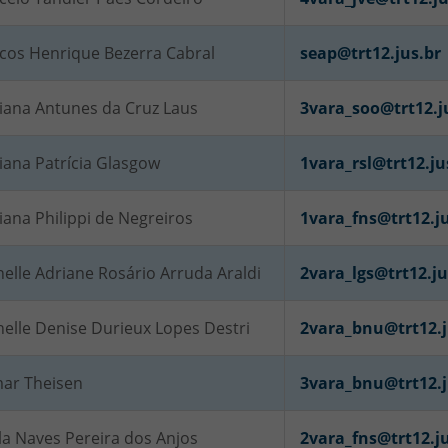
cos Henrique Bezerra Cabral
seap@trt12.jus.br
iana Antunes da Cruz Laus
3vara_soo@trt12.j
iana Patrícia Glasgow
1vara_rsl@trt12.ju
ana Philippi de Negreiros
1vara_fns@trt12.ju
elle Adriane Rosário Arruda Araldi
2vara_lgs@trt12.ju
elle Denise Durieux Lopes Destri
2vara_bnu@trt12.j
ar Theisen
3vara_bnu@trt12.j
la Naves Pereira dos Anjos
2vara_fns@trt12.ju