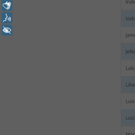
Ind
Libras
Voz
Iza
+ Acessibilidade
Jani
Jefe
Laí
Lili
Luis
Lui
Mar