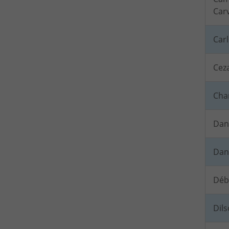
Car
Car
Ceza
Char
Dan
Dani
Déb
Dil