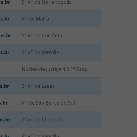
s.br
5ª VT de Florianópolis
s.br
VT de Mafra
us.br
1ª VT de Criciúma
s.br
3ª VT de Joinville
Núcleo de Justiça 4.0 1º Grau
s.br
3ª VT de Lages
s.br
VT de São Bento do Sul
us.br
2ª VT de Chapecó
s.br
4ª VT de Joinville