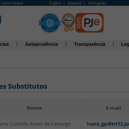
Ir para rodapé
English |
Español |
Português
cias
Jurisprudência
Transparência
Leg
es Substitutos
Nome
E-mail
iana Custódio Xavier de Camargo
1vara_jgs@trt12.ju