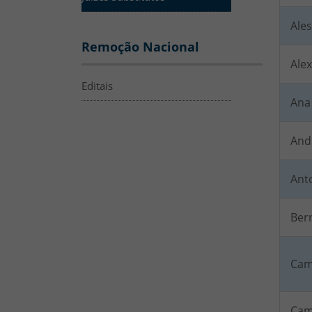
Ale
Remoção Nacional
Alex
Editais
Ana 
And
Anto
Ber
Cam
Cam