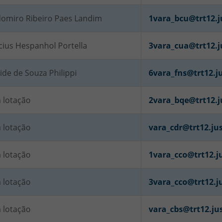
domiro Ribeiro Paes Landim
1vara_bcu@trt12.j
cius Hespanhol Portella
3vara_cua@trt12.j
ide de Souza Philippi
6vara_fns@trt12.ju
 lotação
2vara_bqe@trt12.j
 lotação
vara_cdr@trt12.jus
 lotação
1vara_cco@trt12.j
 lotação
3vara_cco@trt12.j
 lotação
vara_cbs@trt12.ju