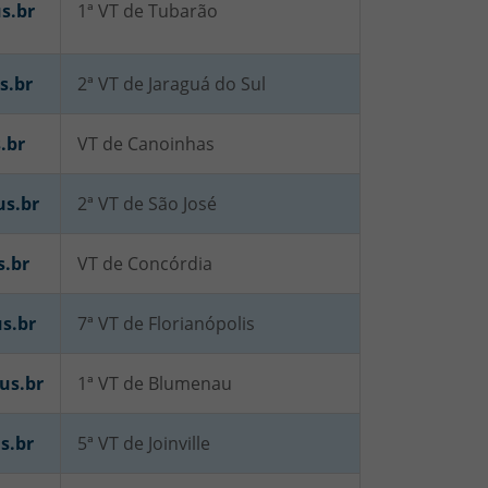
s.br
1ª VT de Tubarão
s.br
2ª VT de Jaraguá do Sul
.br
VT de Canoinhas
us.br
2ª VT de São José
s.br
VT de Concórdia
s.br
7ª VT de Florianópolis
us.br
1ª VT de Blumenau
s.br
5ª VT de Joinville