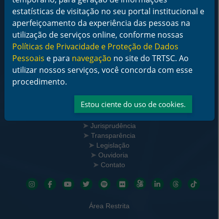
Rua Esteves Júnior, 395, Centro - Florianópolis/SC
estatísticas de visitação no seu portal institucional e
CEP 88015-905
CNPJ 02.482.005/0001-23
aperfeiçoamento da experiência das pessoas na
utilização de serviços online, conforme nossas
Horário de Funcionamento:
Políticas de Privacidade e Proteção de Dados
De segunda a sexta-feira das 12 às 18 horas
Pessoais
e para
navegação
no site do TRTSC. Ao
Telefone: (48) 3216-4000
utilizar nossos serviços, você concorda com esse
procedimento.
Links Rápidos
Institucional
Estou ciente do uso de cookies.
Serviços
Notícias
Jurisprudência
Transparência
Legislação
Ouvidoria
Contato
Redes sociais
Área Restrita