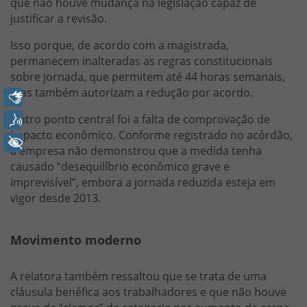
que não houve mudança na legislação capaz de
justificar a revisão.
Isso porque, de acordo com a magistrada,
permanecem inalteradas as regras constitucionais
sobre jornada, que permitem até 44 horas semanais,
mas também autorizam a redução por acordo.
Libras
Outro ponto central foi a falta de comprovação de
Voz
impacto econômico. Conforme registrado no acórdão,
+ Acessibilidade
a empresa não demonstrou que a medida tenha
causado “desequilíbrio econômico grave e
imprevisível”, embora a jornada reduzida esteja em
vigor desde 2013.
Movimento moderno
A relatora também ressaltou que se trata de uma
cláusula benéfica aos trabalhadores e que não houve