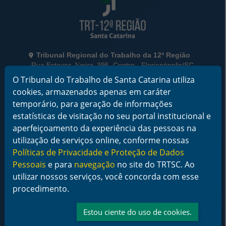
Informações de Contato
Tribunal Regional do Trabalho da 12ª Região
Rua Esteves Júnior, 395, Centro - Florianópolis/SC
CEP 88015-905
O Tribunal do Trabalho de Santa Catarina utiliza
CNPJ 02.482.005/0001-23
cookies, armazenados apenas em caráter
temporário, para geração de informações
Horário de Funcionamento:
De segunda a sexta-feira das 12 às 18 horas
estatísticas de visitação no seu portal institucional e
aperfeiçoamento da experiência das pessoas na
Telefone: (48) 3216-4000
utilização de serviços online, conforme nossas
Políticas de Privacidade e Proteção de Dados
Links Rápidos
Institucional
Pessoais
e para
navegação
no site do TRTSC. Ao
Serviços
utilizar nossos serviços, você concorda com esse
Notícias
procedimento.
Jurisprudência
Transparência
Estou ciente do uso de cookies.
Legislação
Ouvidoria