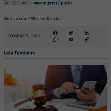
(48) 3216-4000 -
secom@trt12.jus.br
Notícia com 135 visualizações
Facebook
Twitter
LinkedIn
COMPARTILHAR:
WhatsApp
Email
Link
para
copiar
Leia Também: