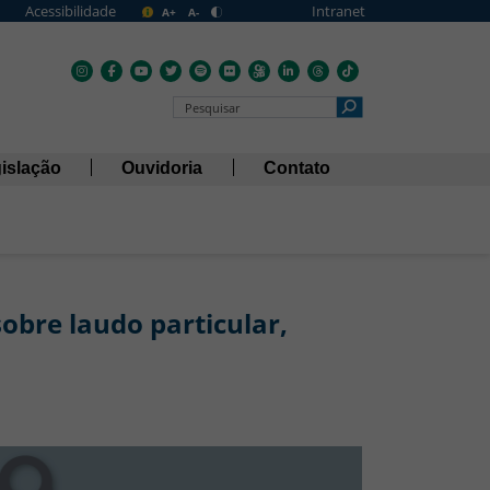
Acessibilidade
Intranet
A+
A-
Pesquisar no Portal
islação
Ouvidoria
Contato
obre laudo particular,