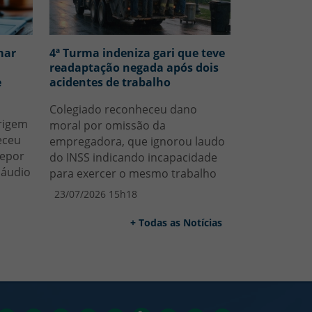
mar
4ª Turma indeniza gari que teve
readaptação negada após dois
e
acidentes de trabalho
Colegiado reconheceu dano
rigem
moral por omissão da
eceu
empregadora, que ignorou laudo
depor
do INSS indicando incapacidade
 áudio
para exercer o mesmo trabalho
23/07/2026 15h18
+ Todas as Notícias