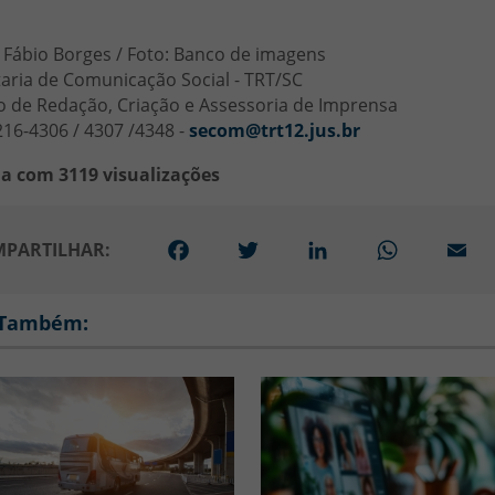
 Fábio Borges / Foto: Banco de imagens
aria de Comunicação Social - TRT/SC
o de Redação, Criação e Assessoria de Imprensa
216-4306 / 4307 /4348 -
secom@trt12.jus.br
ia com 3119 visualizações
Facebook
Twitter
LinkedIn
WhatsApp
Em
PARTILHAR:
 Também: