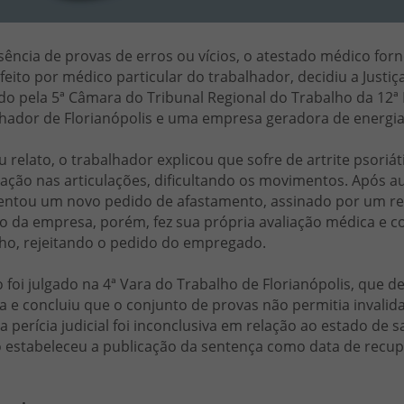
ência de provas de erros ou vícios, o atestado médico for
feito por médico particular do trabalhador, decidiu a Justi
do pela 5ª Câmara do Tribunal Regional do Trabalho da 12ª
lhador de Florianópolis e uma empresa geradora de energi
 relato, o trabalhador explicou que sofre de artrite psori
ação nas articulações, dificultando os movimentos. Após au
entou um novo pedido de afastamento, assinado por um re
 da empresa, porém, fez sua própria avaliação médica e c
lho, rejeitando o pedido do empregado.
 foi julgado na 4ª Vara do Trabalho de Florianópolis, que 
 e concluiu que o conjunto de provas não permitia invalida
 perícia judicial foi inconclusiva em relação ao estado de 
o estabeleceu a publicação da sentença como data de recu