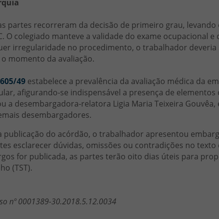
rquia
s partes recorreram da decisão de primeiro grau, levando 
C. O colegiado manteve a validade do exame ocupacional e
er irregularidade no procedimento, o trabalhador deveria
 o momento da avaliação.
 605/49
estabelece a prevalência da avaliação médica da e
ular, afigurando-se indispensável a presença de elementos 
ou a desembargadora-relatora Ligia Maria Teixeira Gouvê
emais desembargadores.
a publicação do acórdão, o trabalhador apresentou embarg
tes esclarecer dúvidas, omissões ou contradições no text
os for publicada, as partes terão oito dias úteis para pro
ho (TST).
so nº 0001389-30.2018.5.12.0034