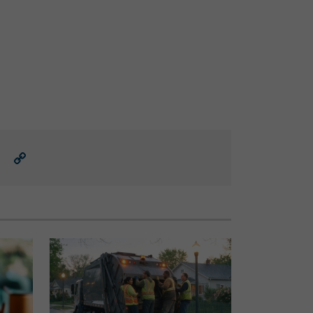
ail
Link
para
copiar