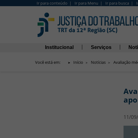
Ir para conteúdo |
Ir para Menu |
Ir para busca |
Barra de Acesso Rápido
Navegação principal
Institucional
Serviços
Notí
Você está em:
Início
Notícias
Avaliação mé
Ava
apo
11/09