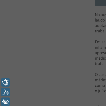
Na aus
laudo 
adota
traba
Em seu
inflam
apres
médico
traba
O caso
médica
Libras
como a
o juíz
Voz
+ Acessibilidade