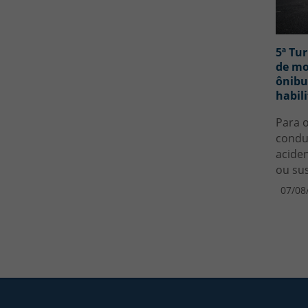
5ª Tu
de mo
ônibu
habil
Para o
condu
acide
ou su
07/08