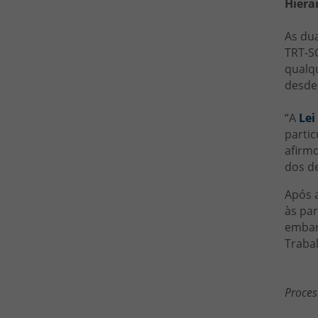
Hiera
As dua
TRT-S
qualqu
desde
“A
Lei
partic
afirm
dos d
Após 
às par
embarg
Trabal
Proces