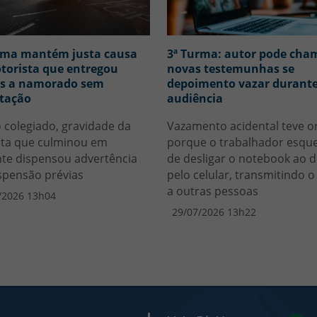
rma mantém justa causa
3ª Turma: autor pode cha
torista que entregou
novas testemunhas se
s a namorado sem
depoimento vazar durant
itação
audiência
 colegiado, gravidade da
Vazamento acidental teve o
ta que culminou em
porque o trabalhador esqu
nte dispensou advertência
de desligar o notebook ao 
spensão prévias
pelo celular, transmitindo o
a outras pessoas
/2026 13h04
29/07/2026 13h22