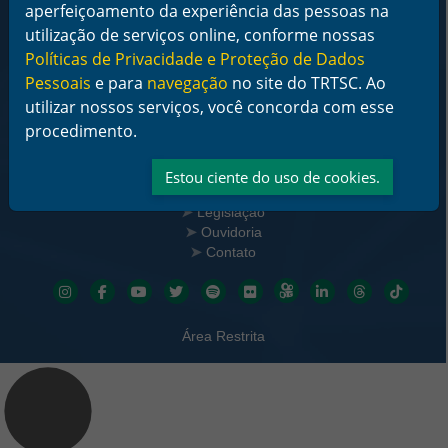
aperfeiçoamento da experiência das pessoas na
De segunda a sexta-feira das 12 às 18 horas
utilização de serviços online, conforme nossas
Telefone: (48) 3216-4000
Políticas de Privacidade e Proteção de Dados
Pessoais
e para
navegação
no site do TRTSC. Ao
Links Rápidos
utilizar nossos serviços, você concorda com esse
Institucional
procedimento.
Serviços
Notícias
Jurisprudência
Estou ciente do uso de cookies.
Transparência
Legislação
Ouvidoria
Contato
Redes sociais
Área Restrita