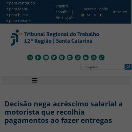
Ir para conteúdo |
English |
Ir para Menu |
Acessibilidade
Intranet
Español |
Barra de Acesso Rápido
Ir para busca |
A+
A-
Português
Ir para rodapé
Pesquisar no Portal
Navegação principal
Decisão nega acréscimo salarial a
motorista que recolhia
pagamentos ao fazer entregas