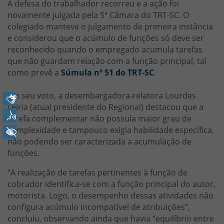
A defesa do trabalhador recorreu e a ação foi
novamente julgada pela 5ª Câmara do TRT-SC. O
colegiado manteve o julgamento de primeira instância
e considerou que o acúmulo de funções só deve ser
reconhecido quando o empregado acumula tarefas
que não guardam relação com a função principal, tal
como prevê a
Súmula nº 51 do TRT-SC
.
Em seu voto, a desembargadora-relatora Lourdes
Libras
Leiria (atual presidente do Regional) destacou que a
Voz
tarefa complementar não possuía maior grau de
complexidade e tampouco exigia habilidade específica,
+ Acessibilidade
não podendo ser caracterizada a acumulação de
funções.
“A realização de tarefas pertinentes à função de
cobrador identifica-se com a função principal do autor,
motorista. Logo, o desempenho dessas atividades não
configura acúmulo incompatível de atribuições”,
concluiu, observando ainda que havia “equilíbrio entre