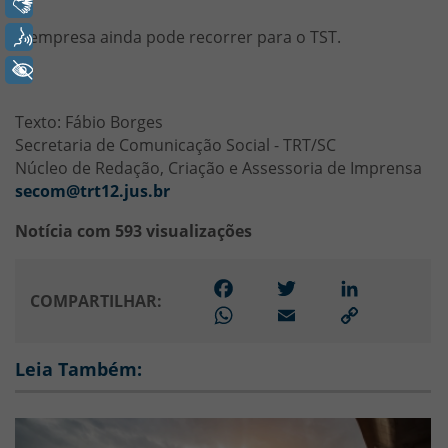
Libras
Voz
A empresa ainda pode recorrer para o TST.
+ Acessibilidade
Texto: Fábio Borges
Secretaria de Comunicação Social - TRT/SC
Núcleo de Redação, Criação e Assessoria de Imprensa
secom@trt12.jus.br
Notícia com 593 visualizações
Facebook
Twitter
LinkedIn
COMPARTILHAR:
WhatsApp
Email
Link
para
copiar
Leia Também: