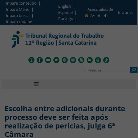
Ir para conteúdo |
English |
Ir para Menu |
Acessibilidade
Intranet
Español |
Barra de Acesso Rápido
Ir para busca |
A+
A-
Português
Ir para rodapé
Pesquisar no Portal
Navegação principal
Escolha entre adicionais durante
processo deve ser feita após
realização de perícias, julga 6ª
Câmara