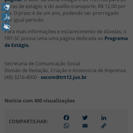
horas de estágio, e do auxílio-transporte, R$ 12,00 por
Libras
dia. O prazo é de um ano, podendo ser prorrogado
Voz
por igual período.
+ Acessibilidade
Para mais informações e esclarecimento de dúvidas, o
TRT-SC possui uma uma página dedicada ao
Programa
de Estágio.
Secretaria de Comunicação Social
Divisão de Redação, Criação e Assessoria de Imprensa
(48) 3216-4000 -
secom@trt12.jus.br
Notícia com 400 visualizações
Facebook
Twitter
LinkedIn
COMPARTILHAR:
WhatsApp
Email
Link
para