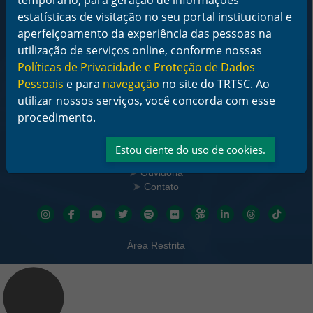
Horário de Funcionamento:
estatísticas de visitação no seu portal institucional e
De segunda a sexta-feira das 12 às 18 horas
aperfeiçoamento da experiência das pessoas na
utilização de serviços online, conforme nossas
Telefone: (48) 3216-4000
Políticas de Privacidade e Proteção de Dados
Links Rápidos
Pessoais
e para
navegação
no site do TRTSC. Ao
Institucional
utilizar nossos serviços, você concorda com esse
Serviços
procedimento.
Notícias
Jurisprudência
Transparência
Estou ciente do uso de cookies.
Legislação
Ouvidoria
Contato
Redes sociais
Área Restrita