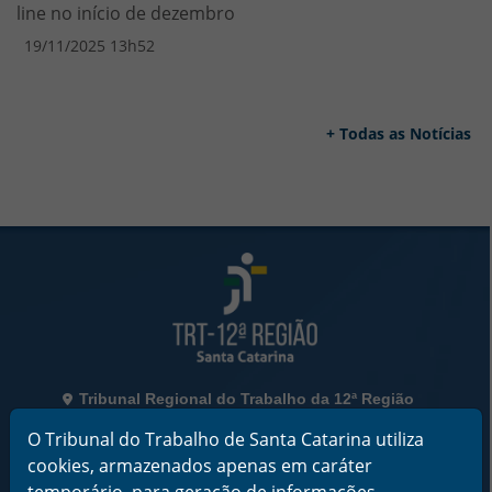
line no início de dezembro
19/11/2025 13h52
+ Todas as Notícias
Rodapé da Página
Informações de Contato
Tribunal Regional do Trabalho da 12ª Região
Rua Esteves Júnior, 395, Centro - Florianópolis/SC
O Tribunal do Trabalho de Santa Catarina utiliza
CEP 88015-905
cookies, armazenados apenas em caráter
CNPJ 02.482.005/0001-23
temporário, para geração de informações