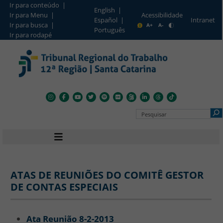
Ir para conteúdo |
English |
Ir para Menu |
Acessibilidade
Intranet
Español |
Barra de Acesso Rápido
Ir para busca |
A+
A-
Português
Ir para rodapé
Pesquisar no Portal
Navegação principal
Sexec - Precatórios - Atas
ATAS DE REUNIÕES DO COMITÊ GESTOR
DE CONTAS ESPECIAIS
Ata Reunião 8-2-2013