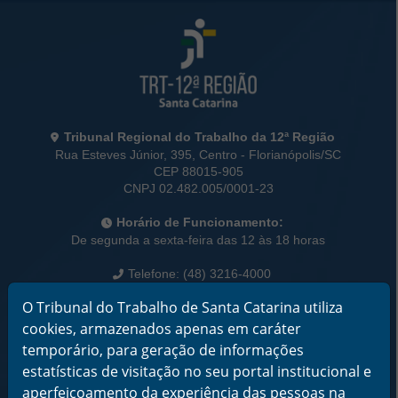
Rodapé da Página
Informações de Contato
Tribunal Regional do Trabalho da 12ª Região
Rua Esteves Júnior, 395, Centro - Florianópolis/SC
CEP 88015-905
CNPJ 02.482.005/0001-23
Horário de Funcionamento:
De segunda a sexta-feira das 12 às 18 horas
Telefone: (48) 3216-4000
O Tribunal do Trabalho de Santa Catarina utiliza
Links Rápidos
Institucional
cookies, armazenados apenas em caráter
Serviços
temporário, para geração de informações
Notícias
estatísticas de visitação no seu portal institucional e
Jurisprudência
aperfeiçoamento da experiência das pessoas na