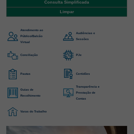
Notícias em destaque
Serviços e informações judiciais
Atendimento ao
Audiências e
Público/Balcão
Sessões
Virtual
Conciliação
PJe
Pautas
Certidões
Transparência e
Guias de
Prestação de
Recolhimento
Contas
Varas do Trabalho