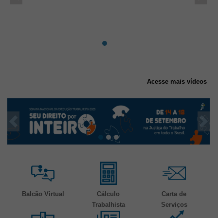
Acesse mais vídeos
Banners de divulgação
Anterior
Pró
Ferramentas e Serviços
Balcão Virtual
Cálculo
Carta de
Trabalhista
Serviços