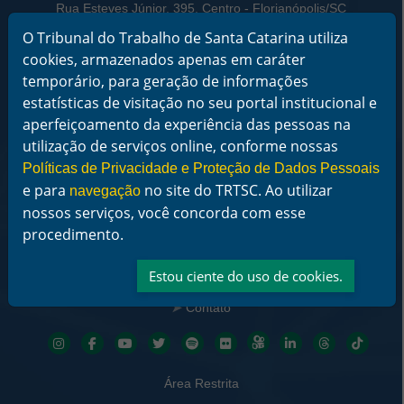
Rua Esteves Júnior, 395, Centro - Florianópolis/SC
CEP 88015-905
O Tribunal do Trabalho de Santa Catarina utiliza
CNPJ 02.482.005/0001-23
cookies, armazenados apenas em caráter
Horário de Funcionamento:
temporário, para geração de informações
De segunda a sexta-feira das 12 às 18 horas
estatísticas de visitação no seu portal institucional e
aperfeiçoamento da experiência das pessoas na
Telefone: (48) 3216-4000
utilização de serviços online, conforme nossas
Links Rápidos
Políticas de Privacidade e Proteção de Dados Pessoais
Institucional
e para
no site do TRTSC. Ao utilizar
navegação
Serviços
nossos serviços, você concorda com esse
Notícias
procedimento.
Jurisprudência
Transparência
Legislação
Estou ciente do uso de cookies.
Ouvidoria
Contato
Redes sociais
Área Restrita