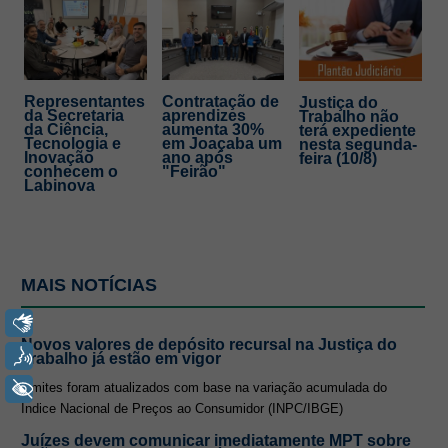
Representantes
Contratação de
Justiça do
da Secretaria
aprendizes
Trabalho não
da Ciência,
aumenta 30%
terá expediente
Tecnologia e
em Joaçaba um
nesta segunda-
Inovação
ano após
feira (10/8)
conhecem o
"Feirão"
Labinova
MAIS NOTÍCIAS
Libras
Novos valores de depósito recursal na Justiça do
Voz
Trabalho já estão em vigor
+ Acessibilidade
Limites foram atualizados com base na variação acumulada do
Índice Nacional de Preços ao Consumidor (INPC/IBGE)
Juízes devem comunicar imediatamente MPT sobre