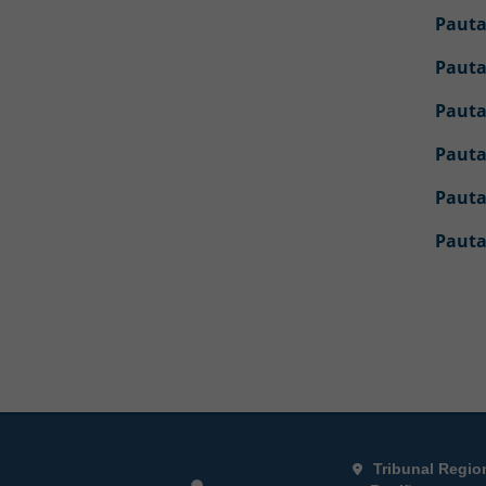
Pauta
Pauta
Pauta
Pauta
Pauta
Pauta
Rodapé da Página
Informações de
Tribunal Regio