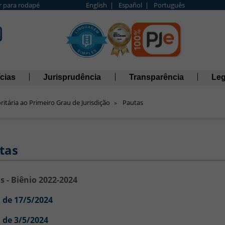
Ir para rodapé
English |
Español |
Português
cias
Jurisprudência
Transparência
Leg
itária ao Primeiro Grau de Jurisdição
Pautas
tas
s - Biênio 2022-2024
 de 17/5/2024
 de 3/5/2024