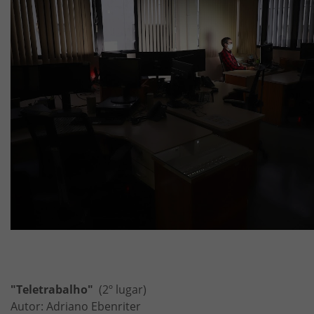
"Teletrabalho"
(2º lugar)
Autor: Adriano Ebenriter