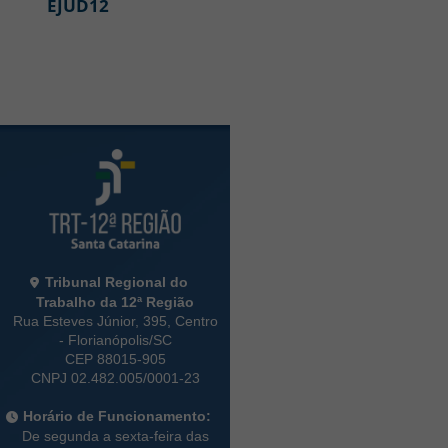
EJUD12
Rodapé da Página
Informações de Contato
Tribunal Regional do
Trabalho da 12ª Região
Rua Esteves Júnior, 395, Centro
- Florianópolis/SC
CEP 88015-905
CNPJ 02.482.005/0001-23
Horário de Funcionamento:
De segunda a sexta-feira das