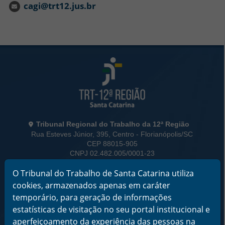
cagi@trt12.jus.br
Rodapé da Página
Informações de Contato
Tribunal Regional do Trabalho da 12ª Região
Rua Esteves Júnior, 395, Centro - Florianópolis/SC
CEP 88015-905
CNPJ 02.482.005/0001-23
O Tribunal do Trabalho de Santa Catarina utiliza
Horário de Funcionamento:
De segunda a sexta-feira das 12 às 18 horas
cookies, armazenados apenas em caráter
temporário, para geração de informações
Telefone: (48) 3216-4000
estatísticas de visitação no seu portal institucional e
aperfeiçoamento da experiência das pessoas na
Links Rápidos