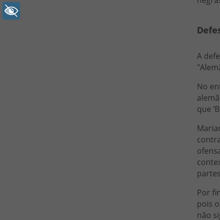
+ Acessibilidade
Defe
A def
"Alemã
No ent
alemã
que ‘B
Maria
contra
ofensa
conte
partes
Por fi
pois o
não si