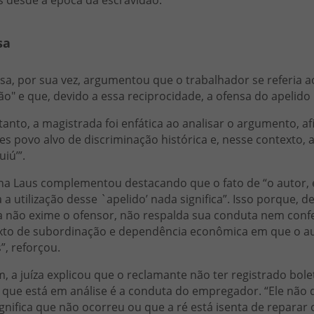
sa
esa, por sua vez, argumentou que o trabalhador se referia
o" e que, devido a essa reciprocidade, a ofensa do apelido 
anto, a magistrada foi enfática ao analisar o argumento, 
es povo alvo de discriminação histórica e, nesse contexto
uiú’”.
na Laus complementou destacando que o fato de “o autor, 
 a utilização desse `apelido’ nada significa”. Isso porque, 
 não exime o ofensor, não respalda sua conduta nem confere
xto de subordinação e dependência econômica em que o auto
”, reforçou.
m, a juíza explicou que o reclamante não ter registrado bo
 que está em análise é a conduta do empregador. “Ele não d
gnifica que não ocorreu ou que a ré está isenta de reparar 