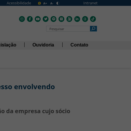
Acessibilidade
Intranet
A+
A-
Pesquisar no Portal
islação
Ouvidoria
Contato
cesso envolvendo
o da empresa cujo sócio