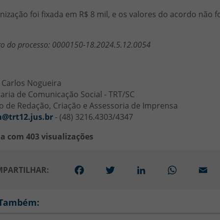
nização foi fixada em R$ 8 mil, e os valores do acordo não 
 do processo: 0000150-18.2024.5.12.0054
 Carlos Nogueira
aria de Comunicação Social - TRT/SC
o de Redação, Criação e Assessoria de Imprensa
@trt12.jus.br
- (48) 3216.4303/4347
ia com 403 visualizações
Facebook
Twitter
LinkedIn
WhatsApp
Em
PARTILHAR:
 Também: