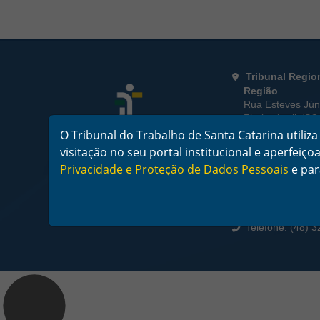
Rodapé da Página
Informações de
Tribunal Regio
Região
Rua Esteves Júni
Florianópolis/SC
CEP 88015-905
O Tribunal do Trabalho de Santa Catarina utili
CNPJ 02.482.00
visitação no seu portal institucional e aperfei
Privacidade e Proteção de Dados Pessoais
e pa
Horário de Fu
De segunda a sex
horas
Telefone: (48) 