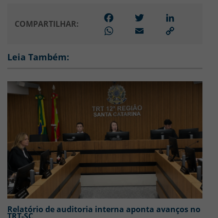
Facebook
Twitter
LinkedIn
COMPARTILHAR:
WhatsApp
Email
Link
para
copiar
Leia Também:
Relatório de auditoria interna aponta avanços no
TRT-SC