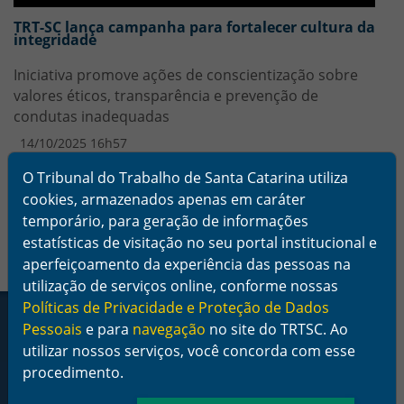
TRT-SC lança campanha para fortalecer cultura da
integridade
Iniciativa promove ações de conscientização sobre
valores éticos, transparência e prevenção de
condutas inadequadas
14/10/2025 16h57
O Tribunal do Trabalho de Santa Catarina utiliza
cookies, armazenados apenas em caráter
+ Todas as Notícias
temporário, para geração de informações
estatísticas de visitação no seu portal institucional e
aperfeiçoamento da experiência das pessoas na
utilização de serviços online, conforme nossas
Rodapé da Página
Políticas de Privacidade e Proteção de Dados
Pessoais
e para
navegação
no site do TRTSC. Ao
utilizar nossos serviços, você concorda com esse
procedimento.