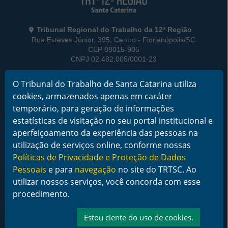
Informações de Contato
Tribunal Regional do Trabalho da 12ª Região
Rua Esteves Júnior, 395, Centro - Florianópolis/SC
CEP 88015-905
CNPJ 02.482.005/0001-23
Horário de Funcionamento:
O Tribunal do Trabalho de Santa Catarina utiliza
De segunda a sexta-feira das 12 às 18 horas
cookies, armazenados apenas em caráter
temporário, para geração de informações
Telefone: (48) 3216-4000
estatísticas de visitação no seu portal institucional e
Links Rápidos
aperfeiçoamento da experiência das pessoas na
Institucional
utilização de serviços online, conforme nossas
Serviços
Políticas de Privacidade e Proteção de Dados
Notícias
Pessoais
e para
navegação
no site do TRTSC. Ao
Jurisprudência
utilizar nossos serviços, você concorda com esse
Transparência
Legislação
procedimento.
Ouvidoria
Contato
Estou ciente do uso de cookies.