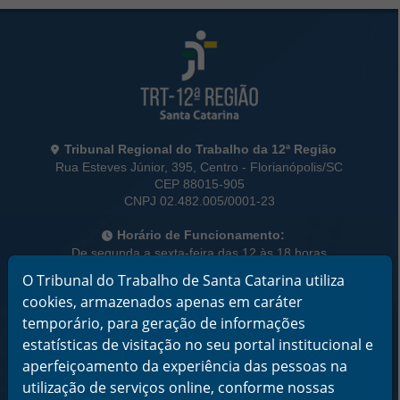
Rodapé da Página
Informações de Contato
Tribunal Regional do Trabalho da 12ª Região
Rua Esteves Júnior, 395, Centro - Florianópolis/SC
CEP 88015-905
CNPJ 02.482.005/0001-23
Horário de Funcionamento:
De segunda a sexta-feira das 12 às 18 horas
O Tribunal do Trabalho de Santa Catarina utiliza
Telefone: (48) 3216-4000
cookies, armazenados apenas em caráter
Links Rápidos
temporário, para geração de informações
Institucional
estatísticas de visitação no seu portal institucional e
Serviços
aperfeiçoamento da experiência das pessoas na
Notícias
utilização de serviços online, conforme nossas
Jurisprudência