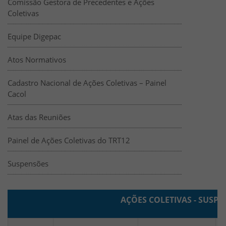
Comissão Gestora de Precedentes e Ações
Coletivas
Equipe Digepac
Atos Normativos
Cadastro Nacional de Ações Coletivas – Painel
Cacol
Atas das Reuniões
Painel de Ações Coletivas do TRT12
Suspensões
Suspensões-Ações Coletivas
HTML
AÇÕES COLETIVAS - SUSP