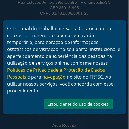
Rua Esteves Júnior, 395, Centro - Florianópolis/SC
CEP 88015-905
CNPJ 02.482.005/0001-23
Horário de Funcionamento:
O Tribunal do Trabalho de Santa Catarina utiliza
De segunda a sexta-feira das 12 às 18 horas
cookies, armazenados apenas em caráter
Telefone: (48) 3216-4000
temporário, para geração de informações
estatísticas de visitação no seu portal institucional e
Links Rápidos
aperfeiçoamento da experiência das pessoas na
Institucional
utilização de serviços online, conforme nossas
Serviços
Políticas de Privacidade e Proteção de Dados
Notícias
Pessoais
e para
navegação
no site do TRTSC. Ao
Jurisprudência
Transparência
utilizar nossos serviços, você concorda com esse
Legislação
procedimento.
Ouvidoria
Contato
Estou ciente do uso de cookies.
Redes sociais
Área Restrita