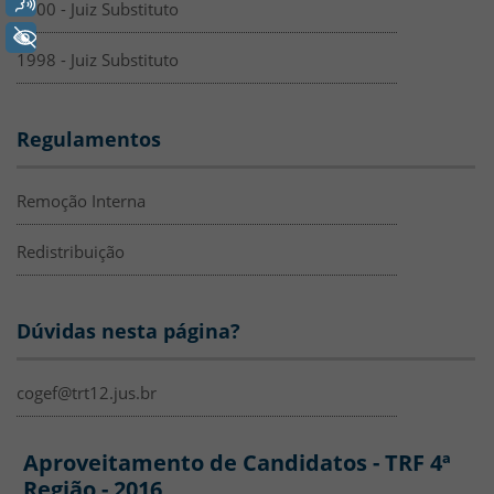
Voz
2000 - Juiz Substituto
+ Acessibilidade
1998 - Juiz Substituto
Regulamentos
Remoção Interna
Redistribuição
Dúvidas nesta página?
cogef@trt12.jus.br
SEDEP - Aproveitamento TRF4
Aproveitamento de Candidatos - TRF 4ª
Região - 2016