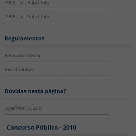
2000 - Juiz Substituto
1998 - Juiz Substituto
Regulamentos
Remoção Interna
Redistribuição
Dúvidas nesta página?
cogef@trt12.jus.br
SEDEP - Concurso Público 2010
Concurso Público - 2010