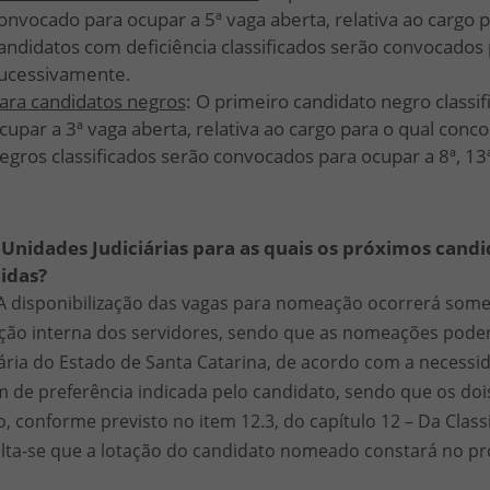
onvocado para ocupar a 5ª vaga aberta, relativa ao cargo
andidatos com deficiência classificados serão convocados p
ucessivamente.
ara candidatos negros
: O primeiro candidato negro classi
cupar a 3ª vaga aberta, relativa ao cargo para o qual con
egros classificados serão convocados para ocupar a 8ª, 13
s Unidades Judiciárias para as quais os próximos can
idas?
A disponibilização das vagas para nomeação ocorrerá somen
ão interna dos servidores, sendo que as nomeações pode
iária do Estado de Santa Catarina, de acordo com a necessi
 de preferência indicada pelo candidato, sendo que os doi
o, conforme previsto no item 12.3, do capítulo 12 – Da Class
lta-se que a lotação do candidato nomeado constará no p