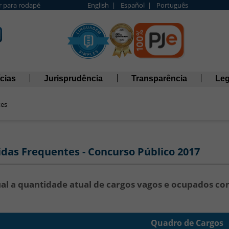
Ir para rodapé
English |
Español |
Português
cias
Jurisprudência
Transparência
Leg
tes
EP - Dúvidas Frequentes
das Frequentes - Concurso Público 2017
ual a quantidade atual de cargos vagos e ocupados c
Quadro de Cargos