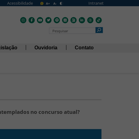
Acessibilidade
Intranet
A+
A-
Pesquisar no Portal
islação
Ouvidoria
Contato
ontemplados no concurso atual?