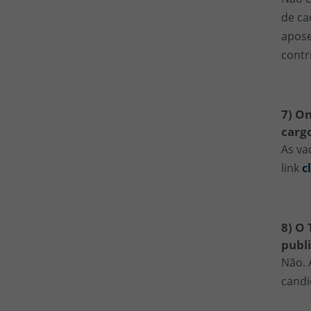
de ca
apose
contr
7) On
cargo
As va
link
c
8) O 
publi
Não. 
candi