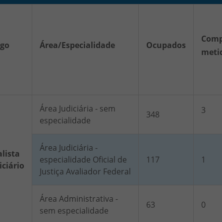
Comp
rgo
Área/Especialidade
Ocupados
meti
Área Judiciária - sem
3
348
especialidade
Área Judiciária -
lista
especialidade Oficial de
117
1
iciário
Justiça Avaliador Federal
Área Administrativa -
63
0
sem especialidade