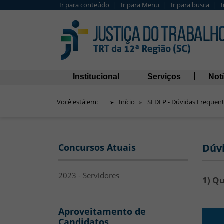
Ir para conteúdo |
Ir para Menu |
Ir para busca |
Barra de Acesso Rápido
Navegação principal
Institucional
Serviços
Notí
Você está em:
Início
SEDEP - Dúvidas Frequen
SED
Menu Lateral
Concursos Atuais
Dúvi
2023 - Servidores
1) Q
Aproveitamento de
Candidatos