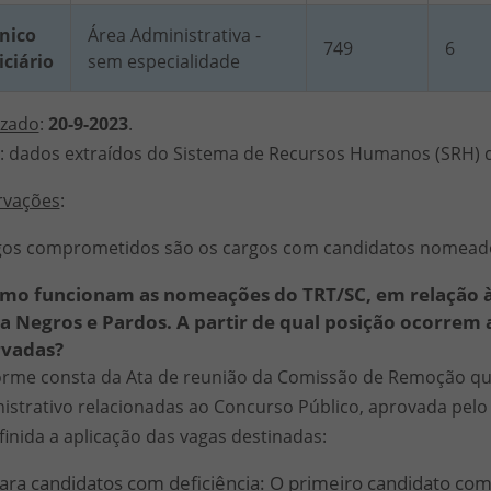
nico
Área Administrativa -
749
6
iciário
sem especialidade
izado
:
20-9-2023
.
: dados extraídos do Sistema de Recursos Humanos (SRH) d
rvações
:
gos comprometidos são os cargos com candidatos nomead
omo funcionam as nomeações do TRT/SC, em relação à
ra Negros e Pardos. A partir de qual posição ocorrem
rvadas?
rme consta da Ata de reunião da Comissão de Remoção qu
istrativo relacionadas ao Concurso Público, aprovada pel
efinida a aplicação das vagas destinadas:
ara candidatos com deficiência
: O primeiro candidato com 