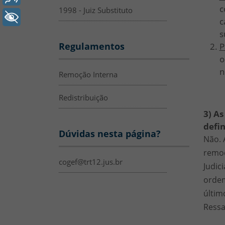
c
1998 - Juiz Substituto
+ Acessibilidade
c
s
Regulamentos
P
o
n
Remoção Interna
Redistribuição
3) A
defin
Dúvidas nesta página?
Não. 
remoç
cogef@trt12.jus.br
Judic
ordem
últim
Ressa