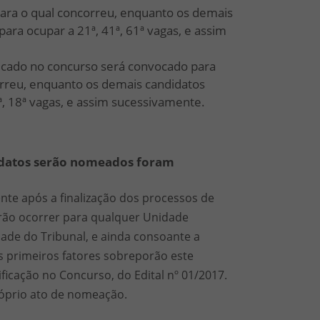
 para o qual concorreu, enquanto os demais
ara ocupar a 21ª, 41ª, 61ª vagas, e assim
ficado no concurso será convocado para
correu, enquanto os demais candidatos
ª, 18ª vagas, e assim sucessivamente.
didatos serão nomeados foram
te após a finalização dos processos de
rão ocorrer para qualquer Unidade
dade do Tribunal, e ainda consoante a
s primeiros fatores sobreporão este
ificação no Concurso, do Edital nº 01/2017.
róprio ato de nomeação.