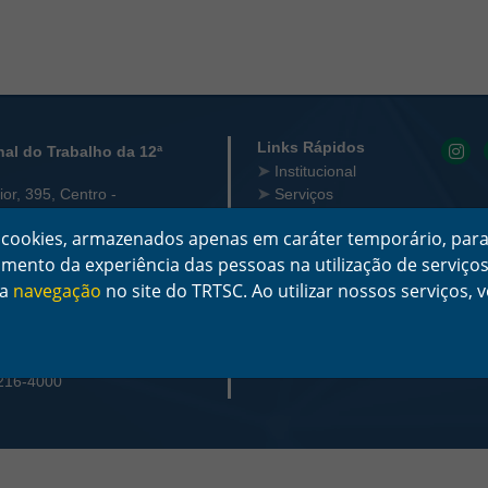
 Contato
Links Rápidos
nal do Trabalho da 12ª
Institucional
or, 395, Centro -
Serviços
Notícias
za cookies, armazenados apenas em caráter temporário, para
Jurisprudência
5/0001-23
çoamento da experiência das pessoas na utilização de serviç
Transparência
Legislação
ra
navegação
no site do TRTSC. Ao utilizar nossos serviços
ncionamento:
Ouvidoria
ta-feira das 12 às 18
Contato
3216-4000