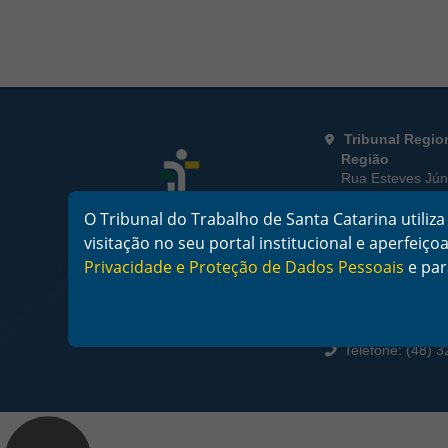
Rodapé da Página
Informações de
Tribunal Regio
Região
Rua Esteves Júni
Florianópolis/SC
CEP 88015-905
O Tribunal do Trabalho de Santa Catarina utili
CNPJ 02.482.00
visitação no seu portal institucional e aperfei
Privacidade e Proteção de Dados Pessoais
e pa
Horário de Fu
De segunda a sex
horas
Telefone: (48) 