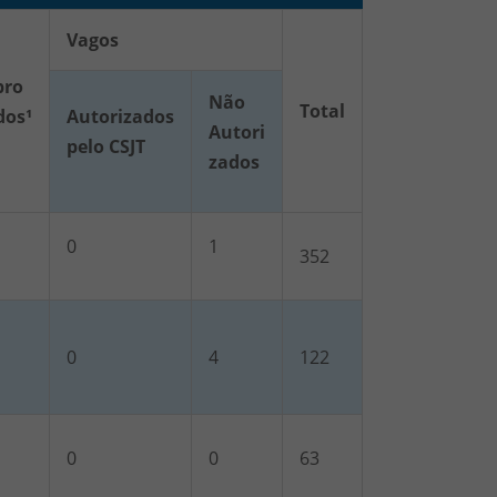
Vagos
ro
Não
Total
dos¹
Autorizados
Autori
pelo CSJT
zados
0
1
352
0
4
122
0
0
63