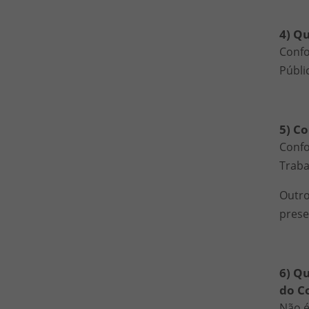
4) Q
Confo
Públi
5) C
Confo
Traba
Outro
prese
6) Qu
do C
Não é