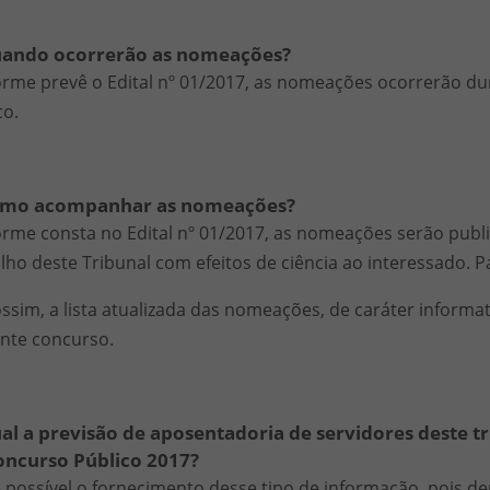
uando ocorrerão as nomeações?
rme prevê o Edital nº 01/2017, as nomeações ocorrerão du
co.
omo acompanhar as nomeações?
rme consta no Edital nº 01/2017, as nomeações serão public
lho deste Tribunal com efeitos de ciência ao interessado. P
ssim, a lista atualizada das nomeações, de caráter informat
nte concurso.
al a previsão de aposentadoria de servidores deste t
oncurso Público 2017?
 possível o fornecimento desse tipo de informação, pois de