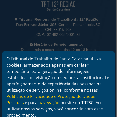
Informações de Contato
Tribunal Regional do Trabalho da 12ª Região
Rua Esteves Júnior, 395, Centro - Florianópolis/SC
CEP 88015-905
CNPJ 02.482.005/0001-23
Horário de Funcionamento:
De segunda a sexta-feira das 12 às 18 horas
O Tribunal do Trabalho de Santa Catarina utiliza
Telefone: (48) 3216-4000
cookies, armazenados apenas em caráter
Links Rápidos
temporário, para geração de informações
Institucional
estatísticas de visitação no seu portal institucional e
Serviços
aperfeiçoamento da experiência das pessoas na
Notícias
utilização de serviços online, conforme nossas
Jurisprudência
Políticas de Privacidade e Proteção de Dados
Transparência
Pessoais
e para
navegação
no site do TRTSC. Ao
Legislação
Ouvidoria
utilizar nossos serviços, você concorda com esse
Contato
procedimento.