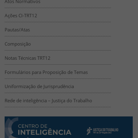
Atos Normativos
Ações CI-TRT12
Pautas/Atas
Composição
Notas Técnicas TRT12
Formulários para Proposição de Temas
Uniformização de Jurisprudência
Rede de inteligência – Justiça do Trabalho
Rede de inteligência – Justiça do Tr
Centro de Inteligência