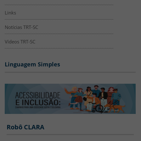
Links
Notícias TRT-SC
Vídeos TRT-SC
Linguagem Simples
ACESSIBILIDADE - Robô CLARA
Banner
Robô CLARA