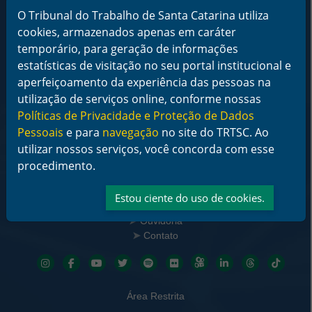
CEP 88015-905
O Tribunal do Trabalho de Santa Catarina utiliza
CNPJ 02.482.005/0001-23
cookies, armazenados apenas em caráter
temporário, para geração de informações
Horário de Funcionamento:
estatísticas de visitação no seu portal institucional e
De segunda a sexta-feira das 12 às 18 horas
aperfeiçoamento da experiência das pessoas na
Telefone: (48) 3216-4000
utilização de serviços online, conforme nossas
Políticas de Privacidade e Proteção de Dados
Links Rápidos
Pessoais
e para
navegação
no site do TRTSC. Ao
Institucional
utilizar nossos serviços, você concorda com esse
Serviços
Notícias
procedimento.
Jurisprudência
Transparência
Estou ciente do uso de cookies.
Legislação
Ouvidoria
Contato
Redes sociais
Área Restrita