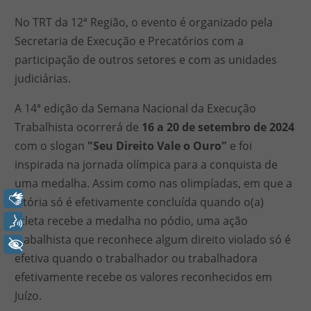
No TRT da 12ª Região, o evento é organizado pela
Secretaria de Execução e Precatórios com a
participação de outros setores e com as unidades
judiciárias.
A 14ª edição da Semana Nacional da Execução
Trabalhista ocorrerá de
16 a 20 de setembro de 2024
com o
slogan
"Seu Direito Vale o Ouro"
e foi
inspirada na jornada olímpica para a conquista de
uma medalha. Assim como nas olimpíadas, em que a
Libras
vitória só é efetivamente concluída quando o(a)
atleta recebe a medalha no pódio, uma ação
Voz
trabalhista que reconhece algum direito violado só é
+ Acessibilidade
efetiva quando o trabalhador ou trabalhadora
efetivamente recebe os valores reconhecidos em
Juízo.