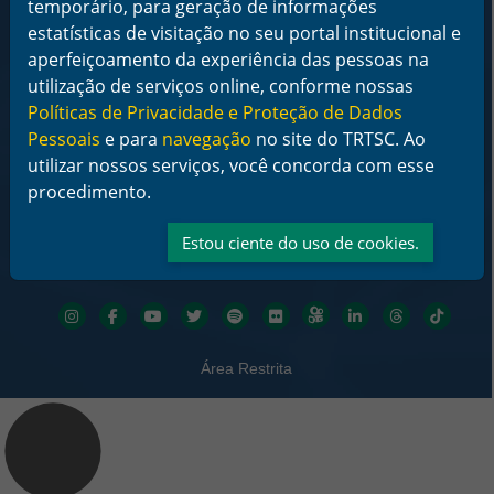
temporário, para geração de informações
De segunda a sexta-feira das 12 às 18 horas
estatísticas de visitação no seu portal institucional e
Telefone: (48) 3216-4000
aperfeiçoamento da experiência das pessoas na
utilização de serviços online, conforme nossas
Links Rápidos
Políticas de Privacidade e Proteção de Dados
Institucional
Serviços
Pessoais
e para
navegação
no site do TRTSC. Ao
Notícias
utilizar nossos serviços, você concorda com esse
Jurisprudência
procedimento.
Transparência
Legislação
Estou ciente do uso de cookies.
Ouvidoria
Contato
Redes sociais
Área Restrita