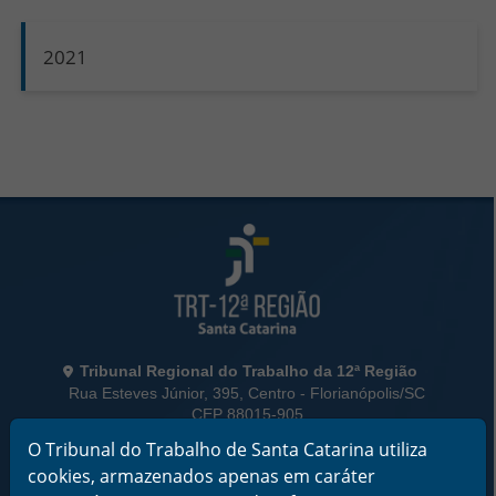
2021
Rodapé da Página
Informações de Contato
Tribunal Regional do Trabalho da 12ª Região
Rua Esteves Júnior, 395, Centro - Florianópolis/SC
CEP 88015-905
CNPJ 02.482.005/0001-23
O Tribunal do Trabalho de Santa Catarina utiliza
cookies, armazenados apenas em caráter
Horário de Funcionamento: