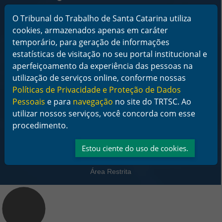
De segunda a sexta-feira das 12 às 18 horas
O Tribunal do Trabalho de Santa Catarina utiliza
Telefone: (48) 3216-4000
cookies, armazenados apenas em caráter
temporário, para geração de informações
Links Rápidos
estatísticas de visitação no seu portal institucional e
Institucional
aperfeiçoamento da experiência das pessoas na
Serviços
utilização de serviços online, conforme nossas
Notícias
Jurisprudência
Políticas de Privacidade e Proteção de Dados
Transparência
Pessoais
e para
navegação
no site do TRTSC. Ao
Legislação
utilizar nossos serviços, você concorda com esse
Ouvidoria
procedimento.
Contato
Redes sociais
Estou ciente do uso de cookies.
Área Restrita