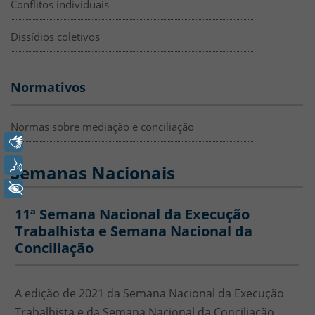
Conflitos individuais
Dissídios coletivos
Normativos
Normas sobre mediação e conciliação
Libras
Voz
Semanas Nacionais
+ Acessibilidade
11ª Semana Nacional da Execução
Trabalhista e Semana Nacional da
Conciliação
A edição de 2021 da Semana Nacional da Execução
Trabalhista e da Semana Nacional da Conciliação