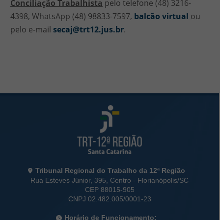
Conciliação Trabalhista
pelo telefone (48) 3216-
4398, WhatsApp (48) 98833-7597,
balcão virtual
ou
pelo e-mail
secaj@trt12.jus.br
.
Rodapé da Página
Informações de Contato
Tribunal Regional do Trabalho da 12ª Região
Rua Esteves Júnior, 395, Centro - Florianópolis/SC
CEP 88015-905
CNPJ 02.482.005/0001-23
Horário de Funcionamento: