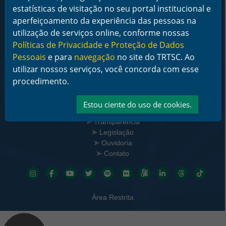
CNPJ 02.482.005/0001-23
estatísticas de visitação no seu portal institucional e
aperfeiçoamento da experiência das pessoas na
Horário de Funcionamento:
De segunda a sexta-feira das 12 às 18 horas
utilização de serviços online, conforme nossas
Políticas de Privacidade e Proteção de Dados
Telefone: (48) 3216-4000
Pessoais
e para
navegação
no site do TRTSC. Ao
utilizar nossos serviços, você concorda com esse
Links Rápidos
Institucional
procedimento.
Serviços
Notícias
Estou ciente do uso de cookies.
Jurisprudência
Transparência
Legislação
Ouvidoria
Contato
Redes sociais
Área Restrita