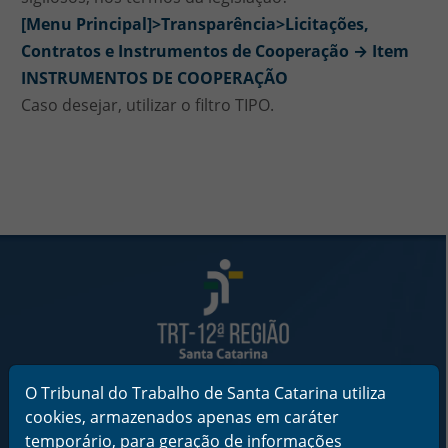
[Menu Principal]>Transparência>Licitações,
Contratos e Instrumentos de Cooperação → Item
INSTRUMENTOS DE COOPERAÇÃO
Caso desejar, utilizar o filtro TIPO.
Rodapé da Página
Informações de Contato
O Tribunal do Trabalho de Santa Catarina utiliza
Tribunal Regional do Trabalho da 12ª Região
Rua Esteves Júnior, 395, Centro - Florianópolis/SC
cookies, armazenados apenas em caráter
CEP 88015-905
temporário, para geração de informações